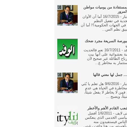
مستفادة من يوميات مواطن
لمرور
جريدة الاخبار - 16/7/2015 أما آن الأوان
جدية في تفعيل النظم
ة في الجهات الحكومية؟! أما آن
بيق نظم الس...
بورصة السريعة مجرد ضحك
جريدة الوفد - 16/7/2011 نعم فالحديث
 بعشوائية على أنها بيت
رباح الطائلة غير صحيح لأن
تثمار به مخاطر ع...
... جمل لها معني قالها
جريدة الاخبار - 9/6/2016 هل تعلم يا بُنَي
خاطرة في الحياة هي عدم
فمن لا يخاطر لا يفعل شيئاً،
ئاً، ويصبح ...
ب القادم الأهم والأخطر
جريدة سيتى لايف - 1/6/2011 أفضل
ياسى الخدمى الذى ينعكس
الناس فيستفيدون منه
أهميته، من هنا جاءت رغبتى