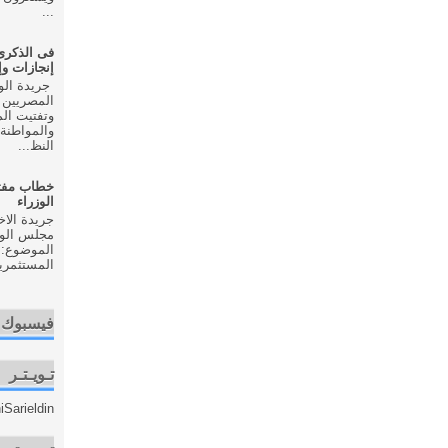
...
إنجازات و
المصريين 
وتفتيت ال
والمواطنة 
النظ...
خطاب مفت
الوزراء
مجلس الوزر
الموضوع: 
المستثمري
فيسبوك
تـويـتـر
Sarieldin