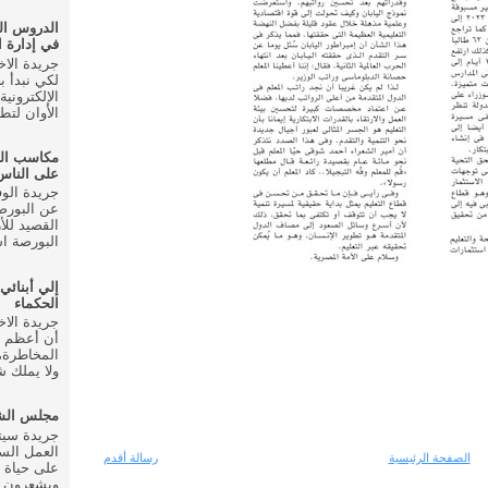
الدروس ال
في إدارة ا
لكي نبدأ ب
الإلكتروني
الأوان لتط
مكاسب ال
على الناس
عن البورصة
القصيد للأ
البورصة اس
إلي أبنائي
الحكماء
أن أعظم م
المخاطرة، 
ولا يملك شي
مجلس الشع
العمل الس
الصفحة الرئيسية
رسالة أقدم
على حياة 
ويشعرون ب