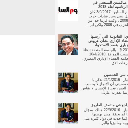
 منافسين للسيسي في
رئاسية لعام 2018
جريدة اليوم السابع - 3/9/2017 كان
ل بيني وبين قيادات حزب
الوفد منذ 2008 ، وكنت قريبا جدا من
 2009 ولكن لم ...
يء القانونية التي أرستها
ضاء الإداري بشان عروض
جباري بقصد الأستحواذ
16 مايو 2010 § بالجلسة المنعقدة علنا
في يوم السبت الموافق 10/4/2010
مة القضاء الإداري المصري،
زعات الاق...
ب سن الخمسين
جريدة الاخبار - 21/1/2016 تذكر يا
مسيني أن الإنجاز لا يحسب
العمر، فحياة الإنسان لا تقاس
نما بقدرته علي...
راجع في منتصف الطريق
جريدة الاخبار - 22/9/2016 هناك سؤال
ا لم تحقق مصر نهضتها
 كما حدث في دول كثيرة مثل
بية وماليزيا والبر...