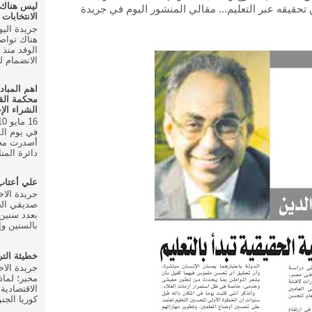
ليس هناك
 تحقيقه عبر التعليم... مقالي المنشور اليوم في جريدة
الانتخابات ال
هناك تواص
الانضمام للحزب في
اهم المباد
محكمة الق
الشراء الإ
أصدرت محك
دائرة المنا
علي أعتا
صديقي الخ
بعدد سنين 
بالسنين وإ
خطيئة الت
محير؛ لماذ
الاقتصادية
كوريا الجنو