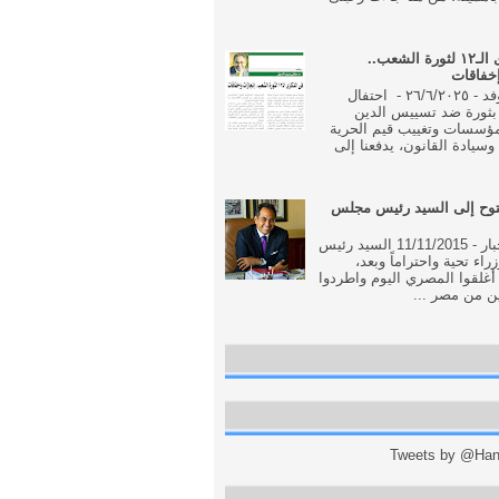
فى الذكرى الـ١٢ لثورة الشعب..
إخفاقات
جريدة الوفد - ٢٦/٦/٢٠٢٥ - احتفال
بثورة ضد تسييس الدين
مؤسسات وتغييب قيم الحرية
وسيادة القانون، يدفعنا إلى
وح إلى السيد رئيس مجلس
جريدة الاخبار - 11/11/2015 السيد رئيس
اء تحية واحتراماً وبعد،
أغلقوا المصري اليوم واطردوا
ن من مصر ...
Tweets by @Hani