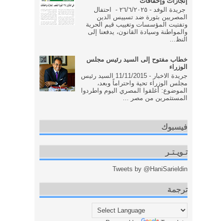
إنجازات وإخفاقات
جريدة الوفد - ٢٦/٦/٢٠٢٥ - احتفال
المصريين بثورة ضد تسييس الدين
وتفتيت المؤسسات وتغييب قيم الحرية
والمواطنة وسيادة القانون، يدفعنا إلى
النظ...
خطاب مفتوح إلى السيد رئيس مجلس
الوزراء
جريدة الاخبار - 11/11/2015 السيد رئيس
مجلس الوزراء تحية واحتراماً وبعد،
الموضوع: أغلقوا المصري اليوم واطردوا
المستثمرين من مصر ...
فيسبوك
تـويـتـر
Tweets by @HaniSarieldin
ترجمة