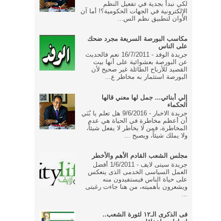
لكي نبدأ بجدية في تفعيل النظم
الإلكترونية في الجهات الحكومية؟! أما آن
الأوان لتطبيق نظم الس...
مكاسب البورصة السريعة مجرد ضحك
على الناس
جريدة الوفد - 16/7/2011 نعم فالحديث
عن البورصة بعشوائية على أنها بيت
القصيد للأرباح الطائلة غير صحيح لأن
البورصة استثمار به مخاطر ع...
إلي أبنائي... جمل لها معني قالها
الحكماء
جريدة الاخبار - 9/6/2016 هل تعلم يا بُنَي
أن أعظم مخاطرة في الحياة هي عدم
المخاطرة، فمن لا يخاطر لا يفعل شيئاً،
ولا يملك شيئاً، ويصبح ...
مجلس الشعب القادم الأهم والأخطر
جريدة سيتى لايف - 1/6/2011 أفضل
العمل السياسى الخدمى الذى ينعكس
على حياة الناس فيستفيدون منه
ويشعرون بأهميته، من هنا جاءت رغبتى
...
فى الذكرى الـ١٢ لثورة الشعب..