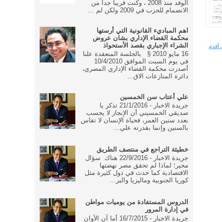
الوفد منذ 2008 ، وكنت قريبا جدا من
الانضمام للحزب في 2009 ولكن لم ...
اهم المباديء القانونية التي أرستها
محكمة القضاء الإداري بشان عروض
الشراء الإجباري بقصد الأستحواذ
 أقدم
16 مايو 2010 § بالجلسة المنعقدة علنا
في يوم السبت الموافق 10/4/2010
أصدرت محكمة القضاء الإداري المصري،
دائرة المنازعات الاق...
علي أعتاب سن الخمسين
جريدة الاخبار - 21/1/2016 تذكر يا
صديقي الخمسيني أن الإنجاز لا يحسب
بعدد سنين العمر، فحياة الإنسان لا تقاس
بالسنين وإنما بقدرته علي...
خطيئة التراجع في منتصف الطريق
جريدة الاخبار - 22/9/2016 هناك سؤال
محير؛ لماذا لم تحقق مصر نهضتها
الاقتصادية كما حدث في دول كثيرة مثل
كوريا الجنوبية وماليزيا والبر...
الدروس المستفادة من يوميات مواطن
في إدارة المرور
جريدة الاخبار - 16/7/2015 أما آن الأوان