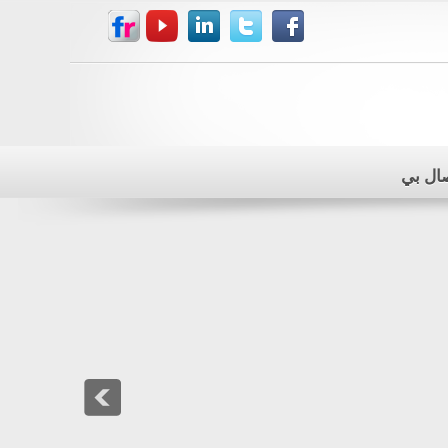
صال بي