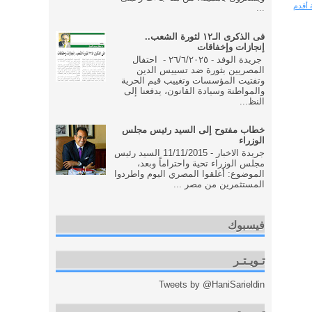
 أقدم
...
فى الذكرى الـ١٢ لثورة الشعب..
إنجازات وإخفاقات
جريدة الوفد - ٢٦/٦/٢٠٢٥ - احتفال
المصريين بثورة ضد تسييس الدين
وتفتيت المؤسسات وتغييب قيم الحرية
والمواطنة وسيادة القانون، يدفعنا إلى
النظ...
خطاب مفتوح إلى السيد رئيس مجلس
الوزراء
جريدة الاخبار - 11/11/2015 السيد رئيس
مجلس الوزراء تحية واحتراماً وبعد،
الموضوع: أغلقوا المصري اليوم واطردوا
المستثمرين من مصر ...
فيسبوك
تـويـتـر
Tweets by @HaniSarieldin