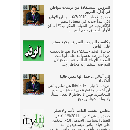
الدروس المستفادة من يوميات مواطن
في إدارة المرور
جريدة الاخبار - 16/7/2015 أما آن الأوان
لكي نبدأ بجدية في تفعيل النظم
الإلكترونية في الجهات الحكومية؟! أما آن
الأوان لتطبيق نظم الس...
مكاسب البورصة السريعة مجرد ضحك
على الناس
جريدة الوفد - 16/7/2011 نعم فالحديث
عن البورصة بعشوائية على أنها بيت
القصيد للأرباح الطائلة غير صحيح لأن
البورصة استثمار به مخاطر ع...
إلي أبنائي... جمل لها معني قالها
الحكماء
جريدة الاخبار - 9/6/2016 هل تعلم يا بُنَي
أن أعظم مخاطرة في الحياة هي عدم
المخاطرة، فمن لا يخاطر لا يفعل شيئاً،
ولا يملك شيئاً، ويصبح ...
مجلس الشعب القادم الأهم والأخطر
جريدة سيتى لايف - 1/6/2011 أفضل
العمل السياسى الخدمى الذى ينعكس
على حياة الناس فيستفيدون منه
ويشعرون بأهميته، من هنا جاءت رغبتى