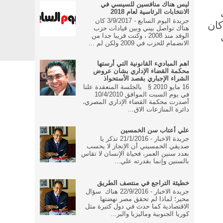
ليس هناك منافسين للسيسي في
الانتخابات الرئاسية لعام 2018
جريدة اليوم السابع - 3/9/2017 كان
كان
هناك تواصل بيني وبين قيادات حزب
الوفد منذ 2008 ، وكنت قريبا جدا من
الانضمام للحزب في 2009 ولكن لم ...
اهم المباديء القانونية التي أرستها
محكمة القضاء الإداري بشان عروض
الشراء الإجباري بقصد الأستحواذ
16 مايو 2010 § بالجلسة المنعقدة علنا
في يوم السبت الموافق 10/4/2010
أصدرت محكمة القضاء الإداري المصري،
دائرة المنازعات الاق...
علي أعتاب سن الخمسين
جريدة الاخبار - 21/1/2016 تذكر يا
صديقي الخمسيني أن الإنجاز لا يحسب
بعدد سنين العمر، فحياة الإنسان لا تقاس
بالسنين وإنما بقدرته علي...
خطيئة التراجع في منتصف الطريق
جريدة الاخبار - 22/9/2016 هناك سؤال
محير؛ لماذا لم تحقق مصر نهضتها
الاقتصادية كما حدث في دول كثيرة مثل
كوريا الجنوبية وماليزيا والبر...