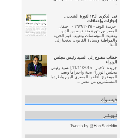
...
فى الذكرى الـ١٢ لثورة الشعب..
إنجازات وإخفاقات
جريدة الوفد - ٢٦/٦/٢٠٢٥ - احتفال
المصريين بثورة ضد تسييس الدين
وتفتيت المؤسسات وتغييب قيم الحرية
والمواطنة وسيادة القانون، يدفعنا إلى
النظ...
خطاب مفتوح إلى السيد رئيس مجلس
الوزراء
جريدة الاخبار - 11/11/2015 السيد رئيس
مجلس الوزراء تحية واحتراماً وبعد،
الموضوع: أغلقوا المصري اليوم واطردوا
المستثمرين من مصر ...
فيسبوك
تـويـتـر
Tweets by @HaniSarieldin