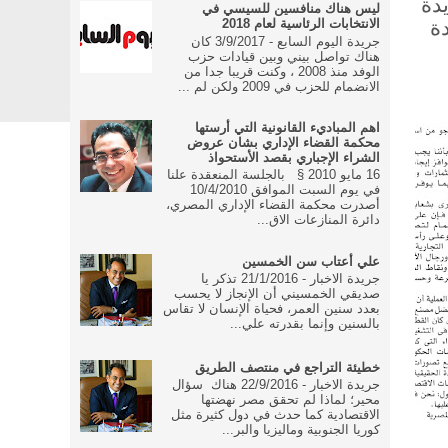
دة
ليس هناك منافسين للسيسي في
دة
الانتخابات الرئاسية لعام 2018
جريدة اليوم السابع - 3/9/2017 كان
هناك تواصل بيني وبين قيادات حزب
الوفد منذ 2008 ، وكنت قريبا جدا من
الانضمام للحزب في 2009 ولكن لم ...
اهم المباديء القانونية التي أرستها
محكمة القضاء الإداري بشان عروض
الشراء الإجباري بقصد الأستحواذ
16 مايو 2010 § بالجلسة المنعقدة علنا
في يوم السبت الموافق 10/4/2010
أصدرت محكمة القضاء الإداري المصري،
دائرة المنازعات الاق...
علي أعتاب سن الخمسين
جريدة الاخبار - 21/1/2016 تذكر يا
صديقي الخمسيني أن الإنجاز لا يحسب
بعدد سنين العمر، فحياة الإنسان لا تقاس
بالسنين وإنما بقدرته علي...
خطيئة التراجع في منتصف الطريق
جريدة الاخبار - 22/9/2016 هناك سؤال
محير؛ لماذا لم تحقق مصر نهضتها
الاقتصادية كما حدث في دول كثيرة مثل
كوريا الجنوبية وماليزيا والبر...