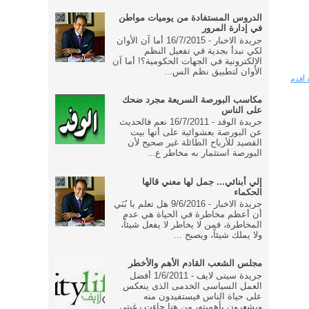
الدروس المستفادة من يوميات مواطن
في إدارة المرور
جريدة الاخبار - 16/7/2015 أما آن الأوان
لكي نبدأ بجدية في تفعيل النظم
الإلكترونية في الجهات الحكومية؟! أما آن
الأوان لتطبيق نظم الس...
 أقدم
مكاسب البورصة السريعة مجرد ضحك
على الناس
جريدة الوفد - 16/7/2011 نعم فالحديث
عن البورصة بعشوائية على أنها بيت
القصيد للأرباح الطائلة غير صحيح لأن
البورصة استثمار به مخاطر ع...
إلي أبنائي... جمل لها معني قالها
الحكماء
جريدة الاخبار - 9/6/2016 هل تعلم يا بُنَي
أن أعظم مخاطرة في الحياة هي عدم
المخاطرة، فمن لا يخاطر لا يفعل شيئاً،
ولا يملك شيئاً، ويصبح ...
مجلس الشعب القادم الأهم والأخطر
جريدة سيتى لايف - 1/6/2011 أفضل
العمل السياسى الخدمى الذى ينعكس
على حياة الناس فيستفيدون منه
ويشعرون بأهميته، من هنا جاءت رغبتى