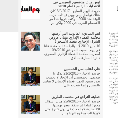
ليس هناك منافسين للسيسي في
الانتخابات الرئاسية لعام 2018
جريدة اليوم السابع - 3/9/2017 كان
هناك تواصل بيني وبين قيادات حزب
الوفد منذ 2008 ، وكنت قريبا جدا من
الانضمام للحزب في 2009 ولكن لم ...
اهم المباديء القانونية التي أرستها
محكمة القضاء الإداري بشان عروض
الشراء الإجباري بقصد الأستحواذ
16 مايو 2010 § بالجلسة المنعقدة علنا
في يوم السبت الموافق 10/4/2010
أصدرت محكمة القضاء الإداري المصري،
دائرة المنازعات الاق...
علي أعتاب سن الخمسين
جريدة الاخبار - 21/1/2016 تذكر يا
صديقي الخمسيني أن الإنجاز لا يحسب
بعدد سنين العمر، فحياة الإنسان لا تقاس
بالسنين وإنما بقدرته علي...
خطيئة التراجع في منتصف الطريق
جريدة الاخبار - 22/9/2016 هناك سؤال
محير؛ لماذا لم تحقق مصر نهضتها
الاقتصادية كما حدث في دول كثيرة مثل
كوريا الجنوبية وماليزيا والبر...