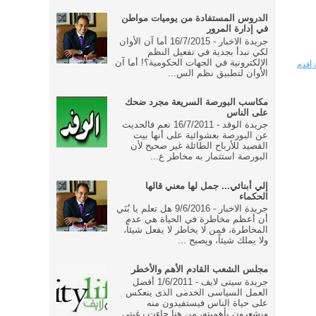
الدروس المستفادة من يوميات مواطن
في إدارة المرور
جريدة الاخبار - 16/7/2015 أما آن الأوان
لكي نبدأ بجدية في تفعيل النظم
الإلكترونية في الجهات الحكومية؟! أما آن
 أقدم
الأوان لتطبيق نظم الس...
مكاسب البورصة السريعة مجرد ضحك
على الناس
جريدة الوفد - 16/7/2011 نعم فالحديث
عن البورصة بعشوائية على أنها بيت
القصيد للأرباح الطائلة غير صحيح لأن
البورصة استثمار به مخاطر ع...
إلي أبنائي... جمل لها معني قالها
الحكماء
جريدة الاخبار - 9/6/2016 هل تعلم يا بُنَي
أن أعظم مخاطرة في الحياة هي عدم
المخاطرة، فمن لا يخاطر لا يفعل شيئاً،
ولا يملك شيئاً، ويصبح ...
مجلس الشعب القادم الأهم والأخطر
جريدة سيتى لايف - 1/6/2011 أفضل
العمل السياسى الخدمى الذى ينعكس
على حياة الناس فيستفيدون منه
ويشعرون بأهميته، من هنا جاءت رغبتى