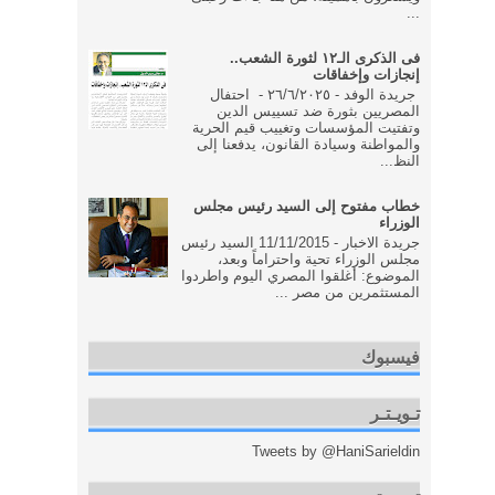
...
فى الذكرى الـ١٢ لثورة الشعب..
إنجازات وإخفاقات
جريدة الوفد - ٢٦/٦/٢٠٢٥ - احتفال
المصريين بثورة ضد تسييس الدين
وتفتيت المؤسسات وتغييب قيم الحرية
والمواطنة وسيادة القانون، يدفعنا إلى
النظ...
خطاب مفتوح إلى السيد رئيس مجلس
الوزراء
جريدة الاخبار - 11/11/2015 السيد رئيس
مجلس الوزراء تحية واحتراماً وبعد،
الموضوع: أغلقوا المصري اليوم واطردوا
المستثمرين من مصر ...
فيسبوك
تـويـتـر
Tweets by @HaniSarieldin