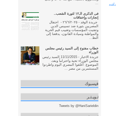
...
 أقدم
فى الذكرى الـ١٢ لثورة الشعب..
إنجازات وإخفاقات
جريدة الوفد - ٢٦/٦/٢٠٢٥ - احتفال
المصريين بثورة ضد تسييس الدين
وتفتيت المؤسسات وتغييب قيم الحرية
والمواطنة وسيادة القانون، يدفعنا إلى
النظ...
خطاب مفتوح إلى السيد رئيس مجلس
الوزراء
جريدة الاخبار - 11/11/2015 السيد رئيس
مجلس الوزراء تحية واحتراماً وبعد،
الموضوع: أغلقوا المصري اليوم واطردوا
المستثمرين من مصر ...
فيسبوك
تـويـتـر
Tweets by @HaniSarieldin