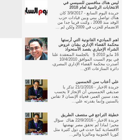
ليس هناك منافسين للسيسي في
الانتخابات الرئاسية لعام 2018
جريدة اليوم السابع - 3/9/2017 كان
هناك تواصل بيني وبين قيادات حزب
الوفد منذ 2008 ، وكنت قريبا جدا من
الانضمام للحزب في 2009 ولكن لم ...
اهم المباديء القانونية التي أرستها
محكمة القضاء الإداري بشان عروض
الشراء الإجباري بقصد الأستحواذ
16 مايو 2010 § بالجلسة المنعقدة علنا
في يوم السبت الموافق 10/4/2010
أصدرت محكمة القضاء الإداري المصري،
دائرة المنازعات الاق...
علي أعتاب سن الخمسين
جريدة الاخبار - 21/1/2016 تذكر يا
صديقي الخمسيني أن الإنجاز لا يحسب
بعدد سنين العمر، فحياة الإنسان لا تقاس
بالسنين وإنما بقدرته علي...
خطيئة التراجع في منتصف الطريق
جريدة الاخبار - 22/9/2016 هناك سؤال
محير؛ لماذا لم تحقق مصر نهضتها
الاقتصادية كما حدث في دول كثيرة مثل
كوريا الجنوبية وماليزيا والبر...