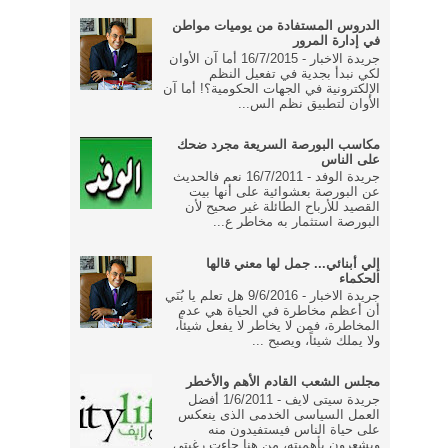
الدروس المستفادة من يوميات مواطن
في إدارة المرور
جريدة الاخبار - 16/7/2015 أما آن الأوان
لكي نبدأ بجدية في تفعيل النظم
الإلكترونية في الجهات الحكومية؟! أما آن
الأوان لتطبيق نظم الس...
مكاسب البورصة السريعة مجرد ضحك
على الناس
جريدة الوفد - 16/7/2011 نعم فالحديث
عن البورصة بعشوائية على أنها بيت
القصيد للأرباح الطائلة غير صحيح لأن
البورصة استثمار به مخاطر ع...
إلي أبنائي... جمل لها معني قالها
الحكماء
جريدة الاخبار - 9/6/2016 هل تعلم يا بُنَي
أن أعظم مخاطرة في الحياة هي عدم
المخاطرة، فمن لا يخاطر لا يفعل شيئاً،
ولا يملك شيئاً، ويصبح ...
مجلس الشعب القادم الأهم والأخطر
جريدة سيتى لايف - 1/6/2011 أفضل
العمل السياسى الخدمى الذى ينعكس
على حياة الناس فيستفيدون منه
ويشعرون بأهميته، من هنا جاءت رغبتى