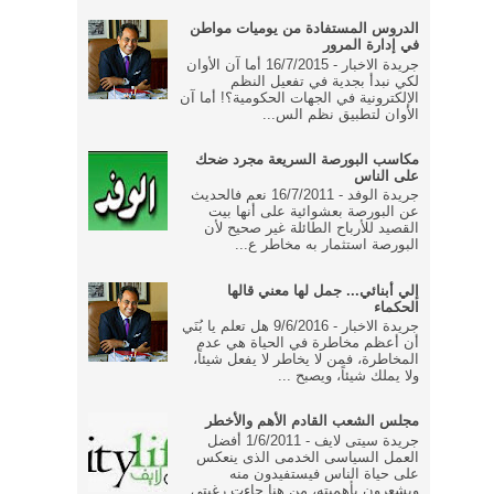
الدروس المستفادة من يوميات مواطن
في إدارة المرور
جريدة الاخبار - 16/7/2015 أما آن الأوان
لكي نبدأ بجدية في تفعيل النظم
الإلكترونية في الجهات الحكومية؟! أما آن
الأوان لتطبيق نظم الس...
مكاسب البورصة السريعة مجرد ضحك
على الناس
جريدة الوفد - 16/7/2011 نعم فالحديث
عن البورصة بعشوائية على أنها بيت
القصيد للأرباح الطائلة غير صحيح لأن
البورصة استثمار به مخاطر ع...
إلي أبنائي... جمل لها معني قالها
الحكماء
جريدة الاخبار - 9/6/2016 هل تعلم يا بُنَي
أن أعظم مخاطرة في الحياة هي عدم
المخاطرة، فمن لا يخاطر لا يفعل شيئاً،
ولا يملك شيئاً، ويصبح ...
مجلس الشعب القادم الأهم والأخطر
جريدة سيتى لايف - 1/6/2011 أفضل
العمل السياسى الخدمى الذى ينعكس
على حياة الناس فيستفيدون منه
ويشعرون بأهميته، من هنا جاءت رغبتى