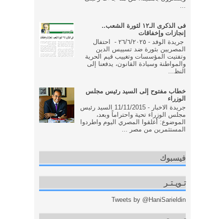
...
فى الذكرى الـ١٢ لثورة الشعب..
إنجازات وإخفاقات
جريدة الوفد - ٢٦/٦/٢٠٢٥ - احتفال
المصريين بثورة ضد تسييس الدين
وتفتيت المؤسسات وتغييب قيم الحرية
والمواطنة وسيادة القانون، يدفعنا إلى
النظ...
خطاب مفتوح إلى السيد رئيس مجلس
الوزراء
جريدة الاخبار - 11/11/2015 السيد رئيس
مجلس الوزراء تحية واحتراماً وبعد،
الموضوع: أغلقوا المصري اليوم واطردوا
المستثمرين من مصر ...
فيسبوك
تـويـتـر
Tweets by @HaniSarieldin