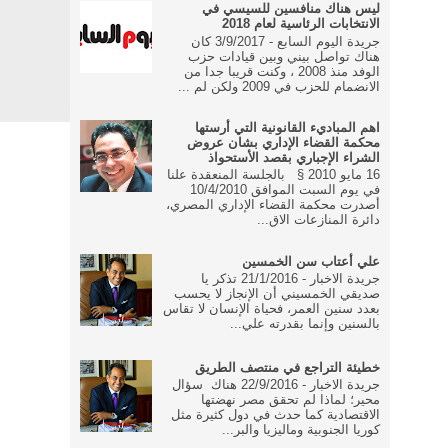
ليس هناك منافسين للسيسي في
الانتخابات الرئاسية لعام 2018
جريدة اليوم السابع - 3/9/2017 كان
هناك تواصل بيني وبين قيادات حزب
الوفد منذ 2008 ، وكنت قريبا جدا من
الانضمام للحزب في 2009 ولكن لم ...
اهم المباديء القانونية التي أرستها
محكمة القضاء الإداري بشان عروض
الشراء الإجباري بقصد الأستحواذ
16 مايو 2010 § بالجلسة المنعقدة علنا
في يوم السبت الموافق 10/4/2010
أصدرت محكمة القضاء الإداري المصري،
دائرة المنازعات الاق...
علي أعتاب سن الخمسين
جريدة الاخبار - 21/1/2016 تذكر يا
صديقي الخمسيني أن الإنجاز لا يحسب
بعدد سنين العمر، فحياة الإنسان لا تقاس
بالسنين وإنما بقدرته علي...
خطيئة التراجع في منتصف الطريق
جريدة الاخبار - 22/9/2016 هناك سؤال
محير؛ لماذا لم تحقق مصر نهضتها
الاقتصادية كما حدث في دول كثيرة مثل
كوريا الجنوبية وماليزيا والبر...