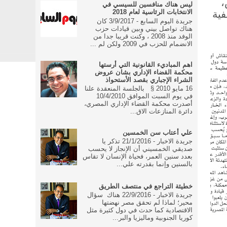
،
ليس هناك منافسين للسيسي في
ية
الانتخابات الرئاسية لعام 2018
جريدة اليوم السابع - 3/9/2017 كان
هناك تواصل بيني وبين قيادات حزب
الوفد منذ 2008 ، وكنت قريبا جدا من
الانضمام للحزب في 2009 ولكن لم ...
اهم المباديء القانونية التي أرستها
محكمة القضاء الإداري بشان عروض
الشراء الإجباري بقصد الأستحواذ
16 مايو 2010 § بالجلسة المنعقدة علنا
في يوم السبت الموافق 10/4/2010
أصدرت محكمة القضاء الإداري المصري،
دائرة المنازعات الاق...
علي أعتاب سن الخمسين
جريدة الاخبار - 21/1/2016 تذكر يا
صديقي الخمسيني أن الإنجاز لا يحسب
بعدد سنين العمر، فحياة الإنسان لا تقاس
بالسنين وإنما بقدرته علي...
خطيئة التراجع في منتصف الطريق
جريدة الاخبار - 22/9/2016 هناك سؤال
محير؛ لماذا لم تحقق مصر نهضتها
الاقتصادية كما حدث في دول كثيرة مثل
كوريا الجنوبية وماليزيا والبر...