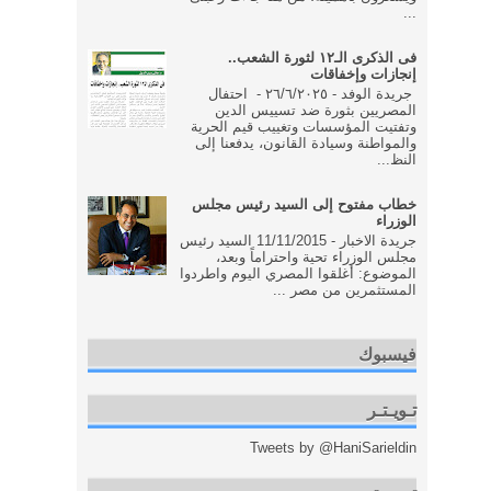
...
فى الذكرى الـ١٢ لثورة الشعب..
إنجازات وإخفاقات
جريدة الوفد - ٢٦/٦/٢٠٢٥ - احتفال
المصريين بثورة ضد تسييس الدين
وتفتيت المؤسسات وتغييب قيم الحرية
والمواطنة وسيادة القانون، يدفعنا إلى
النظ...
خطاب مفتوح إلى السيد رئيس مجلس
الوزراء
جريدة الاخبار - 11/11/2015 السيد رئيس
مجلس الوزراء تحية واحتراماً وبعد،
الموضوع: أغلقوا المصري اليوم واطردوا
المستثمرين من مصر ...
فيسبوك
تـويـتـر
Tweets by @HaniSarieldin