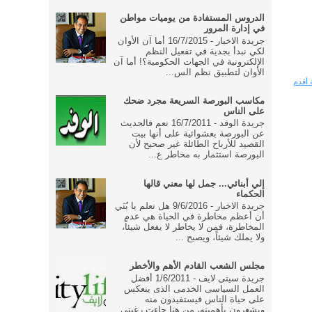
الدروس المستفادة من يوميات مواطن
في إدارة المرور
جريدة الاخبار - 16/7/2015 أما آن الأوان
لكي نبدأ بجدية في تفعيل النظم
الإلكترونية في الجهات الحكومية؟! أما آن
الأوان لتطبيق نظم الس...
 أقدم
مكاسب البورصة السريعة مجرد ضحك
على الناس
جريدة الوفد - 16/7/2011 نعم فالحديث
عن البورصة بعشوائية على أنها بيت
القصيد للأرباح الطائلة غير صحيح لأن
البورصة استثمار به مخاطر ع...
إلي أبنائي... جمل لها معني قالها
الحكماء
جريدة الاخبار - 9/6/2016 هل تعلم يا بُنَي
أن أعظم مخاطرة في الحياة هي عدم
المخاطرة، فمن لا يخاطر لا يفعل شيئاً،
ولا يملك شيئاً، ويصبح ...
مجلس الشعب القادم الأهم والأخطر
جريدة سيتى لايف - 1/6/2011 أفضل
العمل السياسى الخدمى الذى ينعكس
على حياة الناس فيستفيدون منه
ويشعرون بأهميته، من هنا جاءت رغبتى