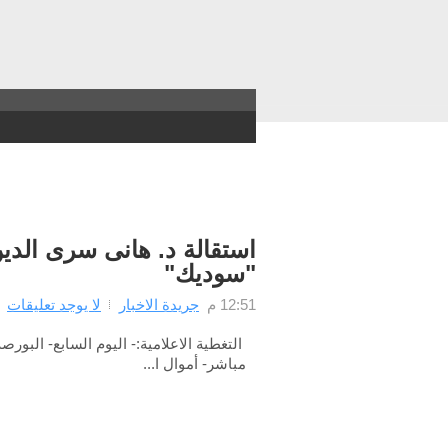
5
4
3
2
1
استقالة د. هانى سرى الد
"سوديك"
12:51 م
جريدة الاخبار
لا يوجد تعليقات
التغطية الاعلامية:- اليوم السابع- البورصة-
مباشر- أموال ا...