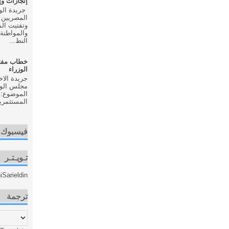
إنجازات و
المصريين 
وتفتيت ال
والمواطنة 
النظ...
خطاب مفت
الوزراء
مجلس الوزر
الموضوع: 
المستثمري
فيسبوك
تـويـتـر
Sarieldin
ترجمة