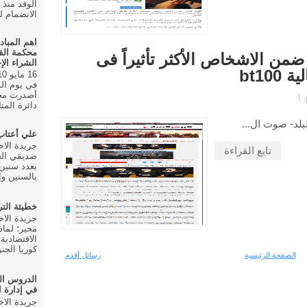
الانضمام للحزب في
اهم المباد
محكمة الق
من الاشخاص الأكثر تأثيراً فى
الشراء الإ
bt10
أصدرت محك
دائرة المنا
لبلد- صوت ال...
علي أعتا
تابع القراءة
صديقي الخ
بعدد سنين 
بالسنين وإ
خطيئة الت
محير؛ لماذ
الاقتصادية
كوريا الجنو
الصفحة الرئيسية
رسائل أقدم
الدروس ال
في إدارة ا