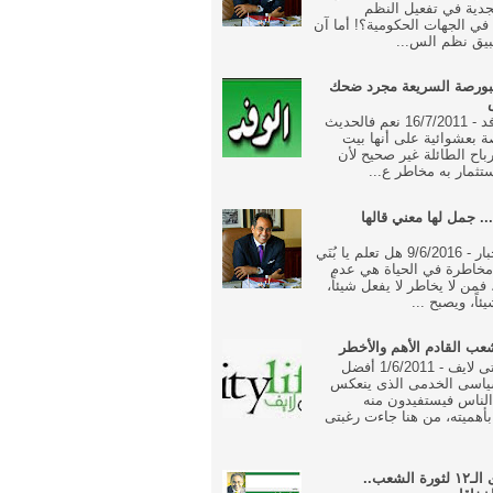
جدية في تفعيل النظم
ة في الجهات الحكومية؟! أما آن
بيق نظم الس...
بورصة السريعة مجرد ضحك
جريدة الوفد - 16/7/2011 نعم فالحديث
 بعشوائية على أنها بيت
رباح الطائلة غير صحيح لأن
تثمار به مخاطر ع...
... جمل لها معني قالها
جريدة الاخبار - 9/6/2016 هل تعلم يا بُنَي
خاطرة في الحياة هي عدم
فمن لا يخاطر لا يفعل شيئاً،
ئاً، ويصبح ...
ب القادم الأهم والأخطر
جريدة سيتى لايف - 1/6/2011 أفضل
ياسى الخدمى الذى ينعكس
الناس فيستفيدون منه
أهميته، من هنا جاءت رغبتى
فى الذكرى الـ١٢ لثورة الشعب..