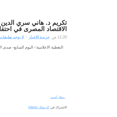
تكريم د. هاني سري الدين ض
الاقتصاد المصرى في احتفالية 0
11:20 ص
جريدة الاخبار
لا يوجد تعليقات
التغطية الاعلامية:- اليوم السابع- صدى ا
رسائل أحدث
الاشتراك في:
الرسائل (Atom)