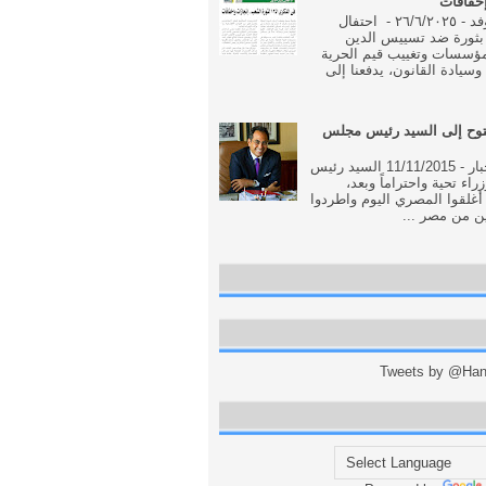
إخفاقات
جريدة الوفد - ٢٦/٦/٢٠٢٥ - احتفال
بثورة ضد تسييس الدين
مؤسسات وتغييب قيم الحرية
وسيادة القانون، يدفعنا إلى
وح إلى السيد رئيس مجلس
جريدة الاخبار - 11/11/2015 السيد رئيس
اء تحية واحتراماً وبعد،
أغلقوا المصري اليوم واطردوا
ن من مصر ...
Tweets by @Hani