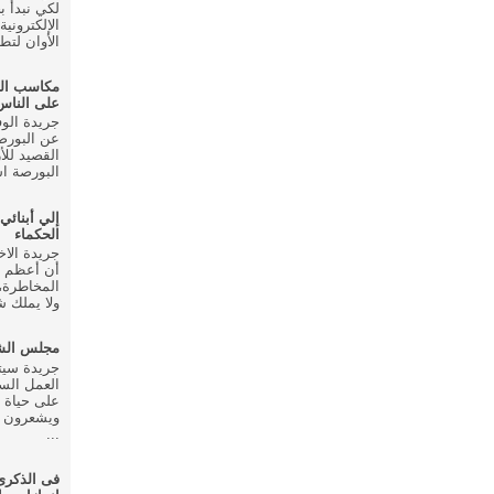
لكي نبدأ ب
الإلكتروني
الأوان لتط
مكاسب ال
على الناس
عن البورصة
القصيد للأ
البورصة اس
إلي أبنائي
الحكماء
أن أعظم م
المخاطرة، 
ولا يملك شي
مجلس الشع
العمل الس
على حياة 
ويشعرون ب
...