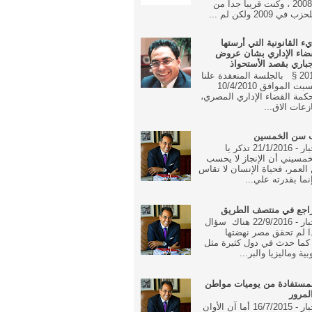
الوفد منذ 2008 ، وكنت قريبا جدا من
 2009 ولكن لم ...
يء القانونية التي أرستها
ضاء الإداري بشان عروض
جباري بقصد الأستحواذ
16 مايو 2010 § بالجلسة المنعقدة علنا
في يوم السبت الموافق 10/4/2010
مة القضاء الإداري المصري،
زعات الاق...
ب سن الخمسين
جريدة الاخبار - 21/1/2016 تذكر يا
مسيني أن الإنجاز لا يحسب
العمر، فحياة الإنسان لا تقاس
نما بقدرته علي...
راجع في منتصف الطريق
جريدة الاخبار - 22/9/2016 هناك سؤال
ا لم تحقق مصر نهضتها
 كما حدث في دول كثيرة مثل
بية وماليزيا والبر...
مستفادة من يوميات مواطن
لمرور
جريدة الاخبار - 16/7/2015 أما آن الأوان