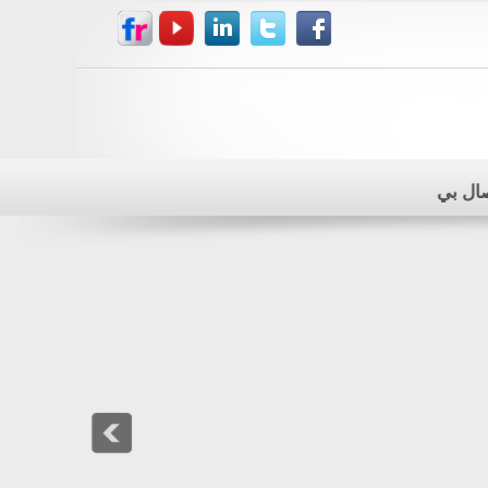
صال بي