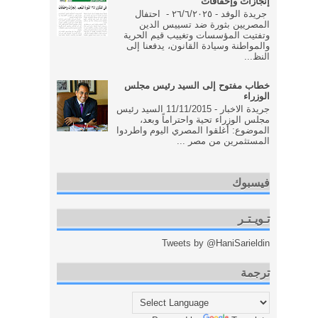
إنجازات وإخفاقات
جريدة الوفد - ٢٦/٦/٢٠٢٥ - احتفال
المصريين بثورة ضد تسييس الدين
وتفتيت المؤسسات وتغييب قيم الحرية
والمواطنة وسيادة القانون، يدفعنا إلى
النظ...
خطاب مفتوح إلى السيد رئيس مجلس
الوزراء
جريدة الاخبار - 11/11/2015 السيد رئيس
مجلس الوزراء تحية واحتراماً وبعد،
الموضوع: أغلقوا المصري اليوم واطردوا
المستثمرين من مصر ...
فيسبوك
تـويـتـر
Tweets by @HaniSarieldin
ترجمة