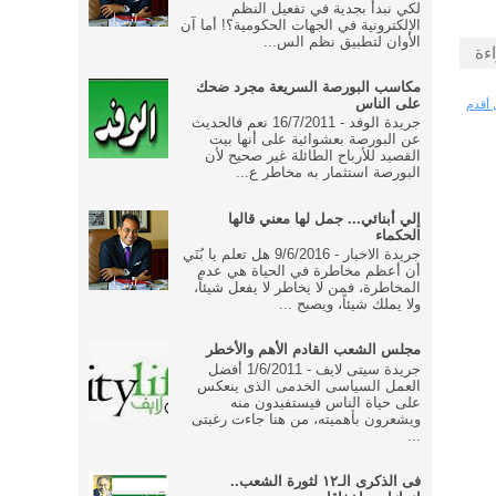
لكي نبدأ بجدية في تفعيل النظم
الإلكترونية في الجهات الحكومية؟! أما آن
الأوان لتطبيق نظم الس...
اءة
مكاسب البورصة السريعة مجرد ضحك
على الناس
 أقدم
جريدة الوفد - 16/7/2011 نعم فالحديث
عن البورصة بعشوائية على أنها بيت
القصيد للأرباح الطائلة غير صحيح لأن
البورصة استثمار به مخاطر ع...
إلي أبنائي... جمل لها معني قالها
الحكماء
جريدة الاخبار - 9/6/2016 هل تعلم يا بُنَي
أن أعظم مخاطرة في الحياة هي عدم
المخاطرة، فمن لا يخاطر لا يفعل شيئاً،
ولا يملك شيئاً، ويصبح ...
مجلس الشعب القادم الأهم والأخطر
جريدة سيتى لايف - 1/6/2011 أفضل
العمل السياسى الخدمى الذى ينعكس
على حياة الناس فيستفيدون منه
ويشعرون بأهميته، من هنا جاءت رغبتى
...
فى الذكرى الـ١٢ لثورة الشعب..