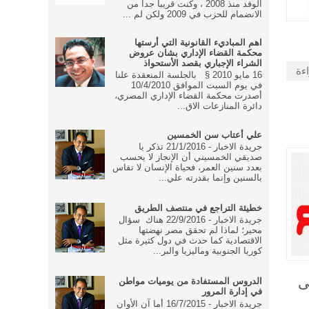
الوفد منذ 2008 ، وكنت قريبا جدا من
الانضمام للحزب في 2009 ولكن لم ...
اهم المباديء القانونية التي أرستها
محكمة القضاء الإداري بشان عروض
الشراء الإجباري بقصد الأستحواذ
اءة
16 مايو 2010 § بالجلسة المنعقدة علنا
في يوم السبت الموافق 10/4/2010
أصدرت محكمة القضاء الإداري المصري،
دائرة المنازعات الاق...
علي أعتاب سن الخمسين
جريدة الاخبار - 21/1/2016 تذكر يا
صديقي الخمسيني أن الإنجاز لا يحسب
بعدد سنين العمر، فحياة الإنسان لا تقاس
بالسنين وإنما بقدرته علي...
خطيئة التراجع في منتصف الطريق
جريدة الاخبار - 22/9/2016 هناك سؤال
محير؛ لماذا لم تحقق مصر نهضتها
الاقتصادية كما حدث في دول كثيرة مثل
كوريا الجنوبية وماليزيا والبر...
ى
الدروس المستفادة من يوميات مواطن
في إدارة المرور
جريدة الاخبار - 16/7/2015 أما آن الأوان