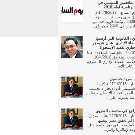
 منافسين للسيسي في
رئاسية لعام 2018
جريدة اليوم السابع - 3/9/2017 كان
ل بيني وبين قيادات حزب
الوفد منذ 2008 ، وكنت قريبا جدا من
 2009 ولكن لم ...
يء القانونية التي أرستها
ضاء الإداري بشان عروض
جباري بقصد الأستحواذ
16 مايو 2010 § بالجلسة المنعقدة علنا
في يوم السبت الموافق 10/4/2010
مة القضاء الإداري المصري،
زعات الاق...
ب سن الخمسين
جريدة الاخبار - 21/1/2016 تذكر يا
مسيني أن الإنجاز لا يحسب
العمر، فحياة الإنسان لا تقاس
نما بقدرته علي...
راجع في منتصف الطريق
جريدة الاخبار - 22/9/2016 هناك سؤال
ا لم تحقق مصر نهضتها
 كما حدث في دول كثيرة مثل
بية وماليزيا والبر...