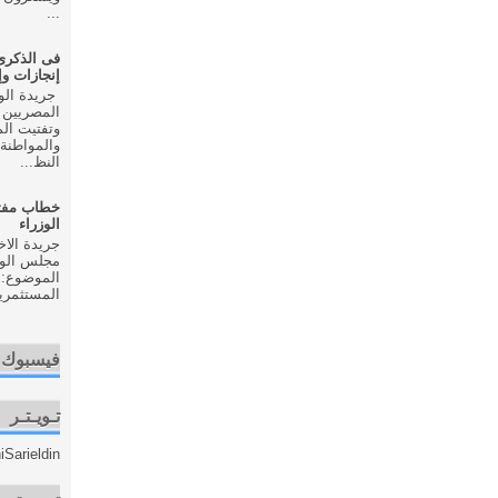
...
إنجازات و
المصريين 
وتفتيت ال
والمواطنة 
النظ...
خطاب مفت
الوزراء
مجلس الوزر
الموضوع: 
المستثمري
فيسبوك
تـويـتـر
Sarieldin