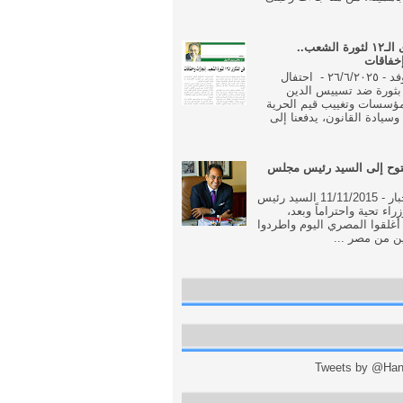
فى الذكرى الـ١٢ لثورة الشعب..
إخفاقات
جريدة الوفد - ٢٦/٦/٢٠٢٥ - احتفال
بثورة ضد تسييس الدين
مؤسسات وتغييب قيم الحرية
وسيادة القانون، يدفعنا إلى
وح إلى السيد رئيس مجلس
جريدة الاخبار - 11/11/2015 السيد رئيس
اء تحية واحتراماً وبعد،
أغلقوا المصري اليوم واطردوا
ن من مصر ...
Tweets by @Hani