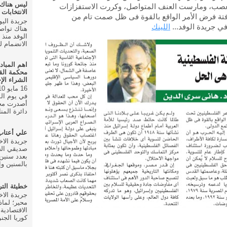
ليس هناك
عصب، ومارست العنف المتواصل، وكررت الاستفزازات
الانتخابات ال
تة فرض الأمر الواقع بالقوة فى ظل صمت تام من
في جريدة الوفد...
اللينك
هناك تواص
الانضمام للحزب في
اهم المباد
محكمة الق
الشراء الإ
أصدرت محك
دائرة المنا
علي أعتا
صديقي الخ
بعدد سنين 
بالسنين وإ
خطيئة الت
محير؛ لماذ
الاقتصادية
كوريا الجنو