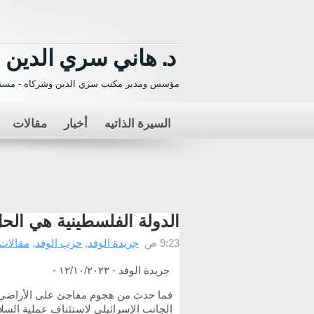
د. هاني سري الدين
مؤسس ومدير مكتب سري الدين وشركاه - مستش
السيرة الذاتيه
أخبار
مقالات
الدولة الفلسطينية هي الح
9:23 ص
جريدة الوفد
,
حزب الوفد
,
مقالات 
جريدة الوفد - ١٢/١٠/٢٠٢٣ -
فما حدث من هجوم مفاجئ على الأراضي ا
الجانب الإسرائيلى لاستئناف عملية السل