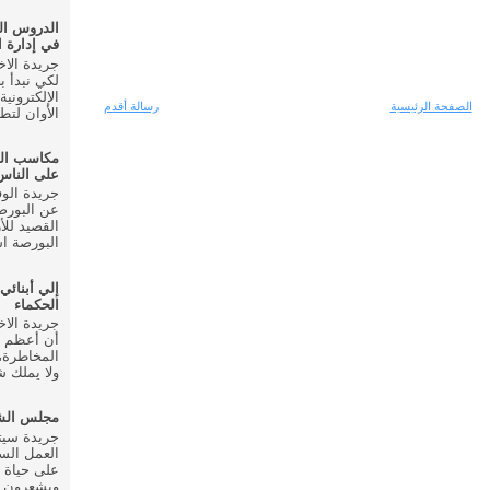
الدروس ال
في إدارة ا
لكي نبدأ ب
الإلكتروني
الصفحة الرئيسية
رسالة أقدم
الأوان لتط
مكاسب ال
على الناس
عن البورصة
القصيد للأ
البورصة اس
إلي أبنائي
الحكماء
أن أعظم م
المخاطرة، 
ولا يملك شي
مجلس الشع
العمل الس
على حياة 
ويشعرون ب