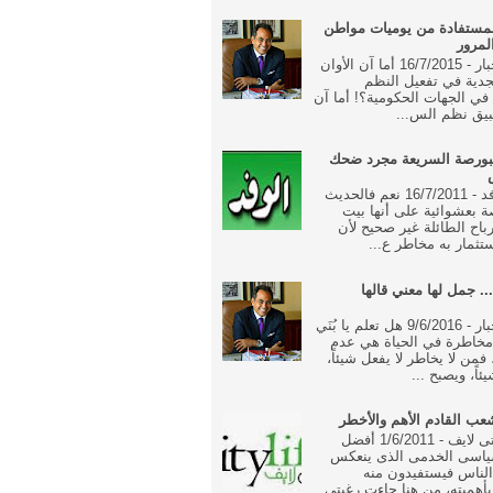
مستفادة من يوميات مواطن
لمرور
جريدة الاخبار - 16/7/2015 أما آن الأوان
جدية في تفعيل النظم
ة في الجهات الحكومية؟! أما آن
بيق نظم الس...
بورصة السريعة مجرد ضحك
جريدة الوفد - 16/7/2011 نعم فالحديث
 بعشوائية على أنها بيت
رباح الطائلة غير صحيح لأن
تثمار به مخاطر ع...
... جمل لها معني قالها
جريدة الاخبار - 9/6/2016 هل تعلم يا بُنَي
خاطرة في الحياة هي عدم
فمن لا يخاطر لا يفعل شيئاً،
ئاً، ويصبح ...
ب القادم الأهم والأخطر
جريدة سيتى لايف - 1/6/2011 أفضل
ياسى الخدمى الذى ينعكس
الناس فيستفيدون منه
أهميته، من هنا جاءت رغبتى