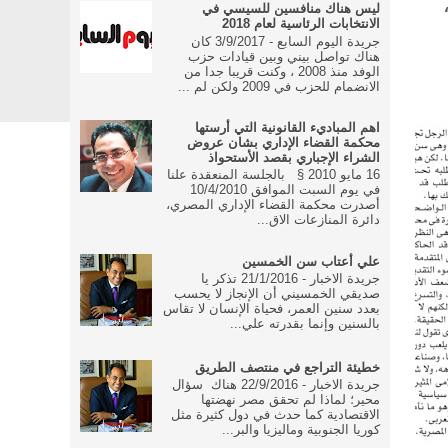
ليس هناك منافسين للسيسي في
الانتخابات الرئاسية لعام 2018
جريدة اليوم السابع - 3/9/2017 كان
هناك تواصل بيني وبين قيادات حزب
الوفد منذ 2008 ، وكنت قريبا جدا من
الانضمام للحزب في 2009 ولكن لم ...
اهم المباديء القانونية التي أرستها
محكمة القضاء الإداري بشان عروض
الشراء الإجباري بقصد الأستحواذ
16 مايو 2010 § بالجلسة المنعقدة علنا
في يوم السبت الموافق 10/4/2010
أصدرت محكمة القضاء الإداري المصري،
دائرة المنازعات الاق...
علي أعتاب سن الخمسين
جريدة الاخبار - 21/1/2016 تذكر يا
صديقي الخمسيني أن الإنجاز لا يحسب
بعدد سنين العمر، فحياة الإنسان لا تقاس
بالسنين وإنما بقدرته علي...
خطيئة التراجع في منتصف الطريق
جريدة الاخبار - 22/9/2016 هناك سؤال
محير؛ لماذا لم تحقق مصر نهضتها
الاقتصادية كما حدث في دول كثيرة مثل
كوريا الجنوبية وماليزيا والبر...