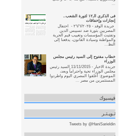
...
فى الذكرى الـ١٢ لثورة الشعب..
إنجازات وإخفاقات
جريدة الوفد - ٢٦/٦/٢٠٢٥ - احتفال
المصريين بثورة ضد تسييس الدين
وتفتيت المؤسسات وتغييب قيم الحرية
والمواطنة وسيادة القانون، يدفعنا إلى
النظ...
خطاب مفتوح إلى السيد رئيس مجلس
الوزراء
جريدة الاخبار - 11/11/2015 السيد رئيس
مجلس الوزراء تحية واحتراماً وبعد،
الموضوع: أغلقوا المصري اليوم واطردوا
المستثمرين من مصر ...
فيسبوك
تـويـتـر
Tweets by @HaniSarieldin