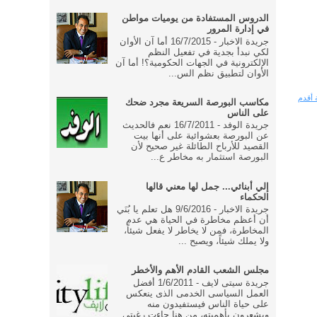
الدروس المستفادة من يوميات مواطن
في إدارة المرور
جريدة الاخبار - 16/7/2015 أما آن الأوان
لكي نبدأ بجدية في تفعيل النظم
الإلكترونية في الجهات الحكومية؟! أما آن
الأوان لتطبيق نظم الس...
 أقدم
مكاسب البورصة السريعة مجرد ضحك
على الناس
جريدة الوفد - 16/7/2011 نعم فالحديث
عن البورصة بعشوائية على أنها بيت
القصيد للأرباح الطائلة غير صحيح لأن
البورصة استثمار به مخاطر ع...
إلي أبنائي... جمل لها معني قالها
الحكماء
جريدة الاخبار - 9/6/2016 هل تعلم يا بُنَي
أن أعظم مخاطرة في الحياة هي عدم
المخاطرة، فمن لا يخاطر لا يفعل شيئاً،
ولا يملك شيئاً، ويصبح ...
مجلس الشعب القادم الأهم والأخطر
جريدة سيتى لايف - 1/6/2011 أفضل
العمل السياسى الخدمى الذى ينعكس
على حياة الناس فيستفيدون منه
ويشعرون بأهميته، من هنا جاءت رغبتى