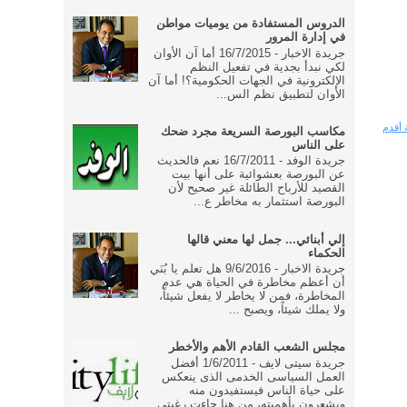
الدروس المستفادة من يوميات مواطن
في إدارة المرور
جريدة الاخبار - 16/7/2015 أما آن الأوان
لكي نبدأ بجدية في تفعيل النظم
الإلكترونية في الجهات الحكومية؟! أما آن
الأوان لتطبيق نظم الس...
 أقدم
مكاسب البورصة السريعة مجرد ضحك
على الناس
جريدة الوفد - 16/7/2011 نعم فالحديث
عن البورصة بعشوائية على أنها بيت
القصيد للأرباح الطائلة غير صحيح لأن
البورصة استثمار به مخاطر ع...
إلي أبنائي... جمل لها معني قالها
الحكماء
جريدة الاخبار - 9/6/2016 هل تعلم يا بُنَي
أن أعظم مخاطرة في الحياة هي عدم
المخاطرة، فمن لا يخاطر لا يفعل شيئاً،
ولا يملك شيئاً، ويصبح ...
مجلس الشعب القادم الأهم والأخطر
جريدة سيتى لايف - 1/6/2011 أفضل
العمل السياسى الخدمى الذى ينعكس
على حياة الناس فيستفيدون منه
ويشعرون بأهميته، من هنا جاءت رغبتى