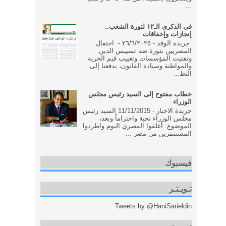
...
فى الذكرى الـ١٢ لثورة الشعب..
إنجازات وإخفاقات
جريدة الوفد - ٢٦/٦/٢٠٢٥ - احتفال
المصريين بثورة ضد تسييس الدين
وتفتيت المؤسسات وتغييب قيم الحرية
والمواطنة وسيادة القانون، يدفعنا إلى
النظ...
خطاب مفتوح إلى السيد رئيس مجلس
الوزراء
جريدة الاخبار - 11/11/2015 السيد رئيس
مجلس الوزراء تحية واحتراماً وبعد،
الموضوع: أغلقوا المصري اليوم واطردوا
المستثمرين من مصر ...
فيسبوك
تـويـتـر
Tweets by @HaniSarieldin