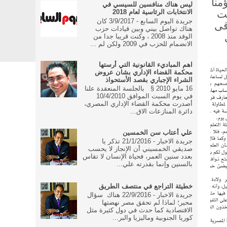
منا
ليس هناك منافسين للسيسي في
يت
الانتخابات الرئاسية لعام 2018
جريدة اليوم السابع - 3/9/2017 كان
قى
هناك تواصل بيني وبين قيادات حزب
الوفد منذ 2008 ، وكنت قريبا جدا من
الانضمام للحزب في 2009 ولكن لم ...
اهم المباديء القانونية التي أرستها
محكمة القضاء الإداري بشان عروض
الشراء الإجباري بقصد الأستحواذ
16 مايو 2010 § بالجلسة المنعقدة علنا
في يوم السبت الموافق 10/4/2010
أصدرت محكمة القضاء الإداري المصري،
دائرة المنازعات الاق...
علي أعتاب سن الخمسين
جريدة الاخبار - 21/1/2016 تذكر يا
صديقي الخمسيني أن الإنجاز لا يحسب
بعدد سنين العمر، فحياة الإنسان لا تقاس
بالسنين وإنما بقدرته علي...
خطيئة التراجع في منتصف الطريق
جريدة الاخبار - 22/9/2016 هناك سؤال
محير؛ لماذا لم تحقق مصر نهضتها
الاقتصادية كما حدث في دول كثيرة مثل
كوريا الجنوبية وماليزيا والبر...