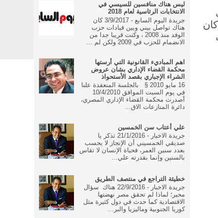
ليس هناك منافسين للسيسي في
الانتخابات الرئاسية لعام 2018
جريدة اليوم السابع - 3/9/2017 كان
كان
هناك تواصل بيني وبين قيادات حزب
الوفد منذ 2008 ، وكنت قريبا جدا من
الانضمام للحزب في 2009 ولكن لم ...
اهم المباديء القانونية التي أرستها
محكمة القضاء الإداري بشان عروض
الشراء الإجباري بقصد الأستحواذ
16 مايو 2010 § بالجلسة المنعقدة علنا
في يوم السبت الموافق 10/4/2010
أصدرت محكمة القضاء الإداري المصري،
دائرة المنازعات الاق...
علي أعتاب سن الخمسين
جريدة الاخبار - 21/1/2016 تذكر يا
صديقي الخمسيني أن الإنجاز لا يحسب
بعدد سنين العمر، فحياة الإنسان لا تقاس
بالسنين وإنما بقدرته علي...
خطيئة التراجع في منتصف الطريق
جريدة الاخبار - 22/9/2016 هناك سؤال
محير؛ لماذا لم تحقق مصر نهضتها
الاقتصادية كما حدث في دول كثيرة مثل
كوريا الجنوبية وماليزيا والبر...