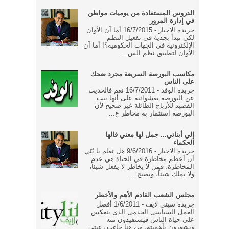
الدروس المستفادة من يوميات مواطن
في إدارة المرور
جريدة الاخبار - 16/7/2015 أما آن الأوان
لكي نبدأ بجدية في تفعيل النظم
الإلكترونية في الجهات الحكومية؟! أما آن
الأوان لتطبيق نظم الس...
مكاسب البورصة السريعة مجرد ضحك
على الناس
جريدة الوفد - 16/7/2011 نعم فالحديث
عن البورصة بعشوائية على أنها بيت
القصيد للأرباح الطائلة غير صحيح لأن
البورصة استثمار به مخاطر ع...
إلي أبنائي... جمل لها معني قالها
الحكماء
جريدة الاخبار - 9/6/2016 هل تعلم يا بُنَي
أن أعظم مخاطرة في الحياة هي عدم
المخاطرة، فمن لا يخاطر لا يفعل شيئاً،
ولا يملك شيئاً، ويصبح ...
مجلس الشعب القادم الأهم والأخطر
جريدة سيتى لايف - 1/6/2011 أفضل
العمل السياسى الخدمى الذى ينعكس
على حياة الناس فيستفيدون منه
ويشعرون بأهميته، من هنا جاءت رغبتى