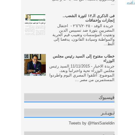
 أقدم
...
فى الذكرى الـ١٢ لثورة الشعب..
إنجازات وإخفاقات
جريدة الوفد - ٢٦/٦/٢٠٢٥ - احتفال
المصريين بثورة ضد تسييس الدين
وتفتيت المؤسسات وتغييب قيم الحرية
والمواطنة وسيادة القانون، يدفعنا إلى
النظ...
خطاب مفتوح إلى السيد رئيس مجلس
الوزراء
جريدة الاخبار - 11/11/2015 السيد رئيس
مجلس الوزراء تحية واحتراماً وبعد،
الموضوع: أغلقوا المصري اليوم واطردوا
المستثمرين من مصر ...
فيسبوك
تـويـتـر
Tweets by @HaniSarieldin