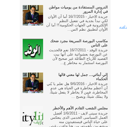
الدروس المستفادة من يوميات مواطن
في إدارة المرور
جريدة الاخبار - 16/7/2015 أما آن الأوان
لكي نبدأ بجدية في تفعيل النظم
الإلكترونية في الجهات الحكومية؟! أما آن
 أقدم
الأوان لتطبيق نظم الس...
مكاسب البورصة السريعة مجرد ضحك
على الناس
جريدة الوفد - 16/7/2011 نعم فالحديث
عن البورصة بعشوائية على أنها بيت
القصيد للأرباح الطائلة غير صحيح لأن
البورصة استثمار به مخاطر ع...
إلي أبنائي... جمل لها معني قالها
الحكماء
جريدة الاخبار - 9/6/2016 هل تعلم يا بُنَي
أن أعظم مخاطرة في الحياة هي عدم
المخاطرة، فمن لا يخاطر لا يفعل شيئاً،
ولا يملك شيئاً، ويصبح ...
مجلس الشعب القادم الأهم والأخطر
جريدة سيتى لايف - 1/6/2011 أفضل
العمل السياسى الخدمى الذى ينعكس
على حياة الناس فيستفيدون منه
ويشعرون بأهميته، من هنا جاءت رغبتى