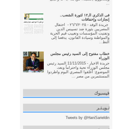
...
فى الذكرى الـ١٢ لثورة الشعب..
إنجازات وإخفاقات
جريدة الوفد - ٢٦/٦/٢٠٢٥ - احتفال
المصريين بثورة ضد تسييس الدين
وتفتيت المؤسسات وتغييب قيم الحرية
والمواطنة وسيادة القانون، يدفعنا إلى
النظ...
خطاب مفتوح إلى السيد رئيس مجلس
الوزراء
جريدة الاخبار - 11/11/2015 السيد رئيس
مجلس الوزراء تحية واحتراماً وبعد،
الموضوع: أغلقوا المصري اليوم واطردوا
المستثمرين من مصر ...
فيسبوك
تـويـتـر
Tweets by @HaniSarieldin