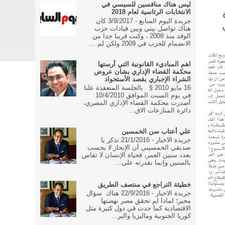
ليس هناك منافسين للسيسي في
الانتخابات الرئاسية لعام 2018
جريدة اليوم السابع - 3/9/2017 كان
هناك تواصل بيني وبين قيادات حزب
الوفد منذ 2008 ، وكنت قريبا جدا من
الانضمام للحزب في 2009 ولكن لم ...
اهم المباديء القانونية التي أرستها
محكمة القضاء الإداري بشان عروض
الشراء الإجباري بقصد الأستحواذ
16 مايو 2010 § بالجلسة المنعقدة علنا
في يوم السبت الموافق 10/4/2010
أصدرت محكمة القضاء الإداري المصري،
دائرة المنازعات الاق...
علي أعتاب سن الخمسين
جريدة الاخبار - 21/1/2016 تذكر يا
صديقي الخمسيني أن الإنجاز لا يحسب
بعدد سنين العمر، فحياة الإنسان لا تقاس
بالسنين وإنما بقدرته علي...
خطيئة التراجع في منتصف الطريق
جريدة الاخبار - 22/9/2016 هناك سؤال
محير؛ لماذا لم تحقق مصر نهضتها
الاقتصادية كما حدث في دول كثيرة مثل
كوريا الجنوبية وماليزيا والبر...