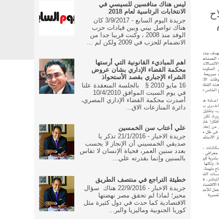
ليس هناك منافسين للسيسي في
اح
الانتخابات الرئاسية لعام 2018
جريدة اليوم السابع - 3/9/2017 كان
هناك تواصل بيني وبين قيادات حزب
الوفد منذ 2008 ، وكنت قريبا جدا من
الانضمام للحزب في 2009 ولكن لم ...
اهم المباديء القانونية التي أرستها
محكمة القضاء الإداري بشان عروض
الشراء الإجباري بقصد الأستحواذ
16 مايو 2010 § بالجلسة المنعقدة علنا
في يوم السبت الموافق 10/4/2010
أصدرت محكمة القضاء الإداري المصري،
دائرة المنازعات الاق...
علي أعتاب سن الخمسين
جريدة الاخبار - 21/1/2016 تذكر يا
صديقي الخمسيني أن الإنجاز لا يحسب
بعدد سنين العمر، فحياة الإنسان لا تقاس
بالسنين وإنما بقدرته علي...
خطيئة التراجع في منتصف الطريق
جريدة الاخبار - 22/9/2016 هناك سؤال
محير؛ لماذا لم تحقق مصر نهضتها
الاقتصادية كما حدث في دول كثيرة مثل
كوريا الجنوبية وماليزيا والبر...