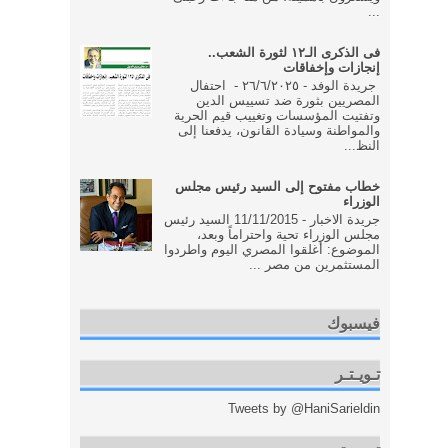
...
فى الذكرى الـ١٢ لثورة الشعب..
إنجازات وإخفاقات
جريدة الوفد - ٢٦/٦/٢٠٢٥ - احتفال
المصريين بثورة ضد تسييس الدين
وتفتيت المؤسسات وتغييب قيم الحرية
والمواطنة وسيادة القانون، يدفعنا إلى
النظ...
خطاب مفتوح إلى السيد رئيس مجلس
الوزراء
جريدة الاخبار - 11/11/2015 السيد رئيس
مجلس الوزراء تحية واحتراماً وبعد،
الموضوع: أغلقوا المصري اليوم واطردوا
المستثمرين من مصر ...
فيسبوك
تـويـتـر
Tweets by @HaniSarieldin