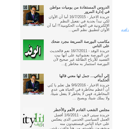
الدروس المستفادة من يوميات مواطن
في إدارة المرور
جريدة الاخبار - 16/7/2015 أما آن الأوان
لكي نبدأ بجدية في تفعيل النظم
الإلكترونية في الجهات الحكومية؟! أما آن
الأوان لتطبيق نظم الس...
 أقدم
مكاسب البورصة السريعة مجرد ضحك
على الناس
جريدة الوفد - 16/7/2011 نعم فالحديث
عن البورصة بعشوائية على أنها بيت
القصيد للأرباح الطائلة غير صحيح لأن
البورصة استثمار به مخاطر ع...
إلي أبنائي... جمل لها معني قالها
الحكماء
جريدة الاخبار - 9/6/2016 هل تعلم يا بُنَي
أن أعظم مخاطرة في الحياة هي عدم
المخاطرة، فمن لا يخاطر لا يفعل شيئاً،
ولا يملك شيئاً، ويصبح ...
مجلس الشعب القادم الأهم والأخطر
جريدة سيتى لايف - 1/6/2011 أفضل
العمل السياسى الخدمى الذى ينعكس
على حياة الناس فيستفيدون منه
ويشعرون بأهميته، من هنا جاءت رغبتى