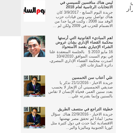
ليس هناك منافسين للسيسي في
ار
الانتخابات الرئاسية لعام 2018
جريدة اليوم السابع - 3/9/2017 كان
هناك تواصل بيني وبين قيادات حزب
الوفد منذ 2008 ، وكنت قريبا جدا من
الانضمام للحزب في 2009 ولكن لم ...
اهم المباديء القانونية التي أرستها
محكمة القضاء الإداري بشان عروض
الشراء الإجباري بقصد الأستحواذ
16 مايو 2010 § بالجلسة المنعقدة علنا
في يوم السبت الموافق 10/4/2010
أصدرت محكمة القضاء الإداري المصري،
دائرة المنازعات الاق...
علي أعتاب سن الخمسين
جريدة الاخبار - 21/1/2016 تذكر يا
صديقي الخمسيني أن الإنجاز لا يحسب
بعدد سنين العمر، فحياة الإنسان لا تقاس
بالسنين وإنما بقدرته علي...
خطيئة التراجع في منتصف الطريق
جريدة الاخبار - 22/9/2016 هناك سؤال
محير؛ لماذا لم تحقق مصر نهضتها
الاقتصادية كما حدث في دول كثيرة مثل
كوريا الجنوبية وماليزيا والبر...