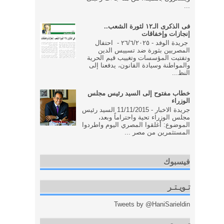
...
فى الذكرى الـ١٢ لثورة الشعب..
إنجازات وإخفاقات
جريدة الوفد - ٢٦/٦/٢٠٢٥ - احتفال
المصريين بثورة ضد تسييس الدين
وتفتيت المؤسسات وتغييب قيم الحرية
والمواطنة وسيادة القانون، يدفعنا إلى
النظ...
خطاب مفتوح إلى السيد رئيس مجلس
الوزراء
جريدة الاخبار - 11/11/2015 السيد رئيس
مجلس الوزراء تحية واحتراماً وبعد،
الموضوع: أغلقوا المصري اليوم واطردوا
المستثمرين من مصر ...
فيسبوك
تـويـتـر
Tweets by @HaniSarieldin