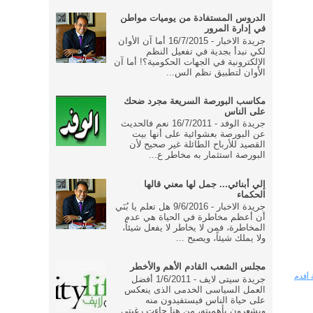
الدروس المستفادة من يوميات مواطن
في إدارة المرور
جريدة الاخبار - 16/7/2015 أما آن الأوان
لكي نبدأ بجدية في تفعيل النظم
الإلكترونية في الجهات الحكومية؟! أما آن
الأوان لتطبيق نظم الس...
مكاسب البورصة السريعة مجرد ضحك
على الناس
جريدة الوفد - 16/7/2011 نعم فالحديث
عن البورصة بعشوائية على أنها بيت
القصيد للأرباح الطائلة غير صحيح لأن
البورصة استثمار به مخاطر ع...
إلي أبنائي... جمل لها معني قالها
الحكماء
جريدة الاخبار - 9/6/2016 هل تعلم يا بُنَي
أن أعظم مخاطرة في الحياة هي عدم
المخاطرة، فمن لا يخاطر لا يفعل شيئاً،
ولا يملك شيئاً، ويصبح ...
مجلس الشعب القادم الأهم والأخطر
 أقدم
جريدة سيتى لايف - 1/6/2011 أفضل
العمل السياسى الخدمى الذى ينعكس
على حياة الناس فيستفيدون منه
ويشعرون بأهميته، من هنا جاءت رغبتى