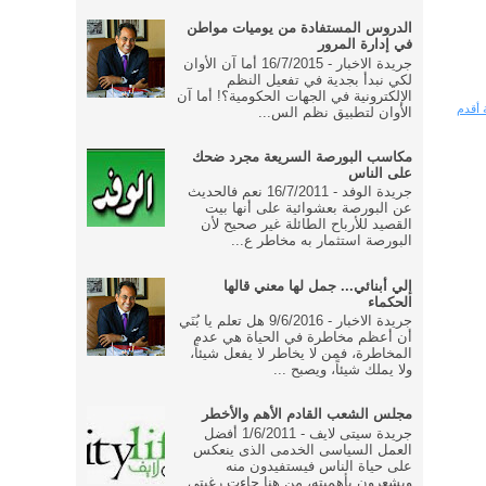
الدروس المستفادة من يوميات مواطن
في إدارة المرور
جريدة الاخبار - 16/7/2015 أما آن الأوان
لكي نبدأ بجدية في تفعيل النظم
الإلكترونية في الجهات الحكومية؟! أما آن
 أقدم
الأوان لتطبيق نظم الس...
مكاسب البورصة السريعة مجرد ضحك
على الناس
جريدة الوفد - 16/7/2011 نعم فالحديث
عن البورصة بعشوائية على أنها بيت
القصيد للأرباح الطائلة غير صحيح لأن
البورصة استثمار به مخاطر ع...
إلي أبنائي... جمل لها معني قالها
الحكماء
جريدة الاخبار - 9/6/2016 هل تعلم يا بُنَي
أن أعظم مخاطرة في الحياة هي عدم
المخاطرة، فمن لا يخاطر لا يفعل شيئاً،
ولا يملك شيئاً، ويصبح ...
مجلس الشعب القادم الأهم والأخطر
جريدة سيتى لايف - 1/6/2011 أفضل
العمل السياسى الخدمى الذى ينعكس
على حياة الناس فيستفيدون منه
ويشعرون بأهميته، من هنا جاءت رغبتى