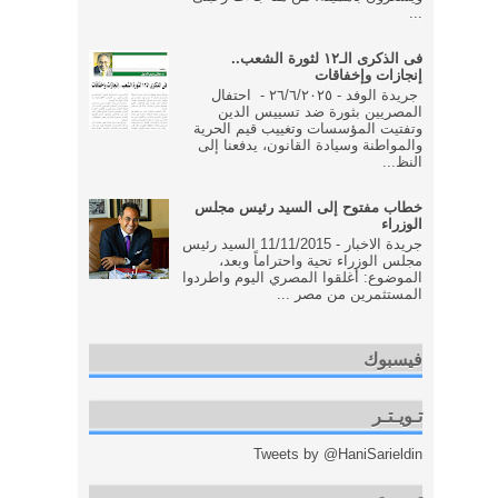
...
فى الذكرى الـ١٢ لثورة الشعب..
إنجازات وإخفاقات
جريدة الوفد - ٢٦/٦/٢٠٢٥ - احتفال
المصريين بثورة ضد تسييس الدين
وتفتيت المؤسسات وتغييب قيم الحرية
والمواطنة وسيادة القانون، يدفعنا إلى
النظ...
خطاب مفتوح إلى السيد رئيس مجلس
الوزراء
جريدة الاخبار - 11/11/2015 السيد رئيس
مجلس الوزراء تحية واحتراماً وبعد،
الموضوع: أغلقوا المصري اليوم واطردوا
المستثمرين من مصر ...
فيسبوك
تـويـتـر
Tweets by @HaniSarieldin