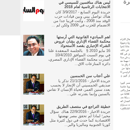
رة
ليس هناك منافسين للسيسي في
الانتخابات الرئاسية لعام 2018
جريدة اليوم السابع - 3/9/2017 كان
هناك تواصل بيني وبين قيادات حزب
الوفد منذ 2008 ، وكنت قريبا جدا من
الانضمام للحزب في 2009 ولكن لم ...
اهم المباديء القانونية التي أرستها
محكمة القضاء الإداري بشان عروض
الشراء الإجباري بقصد الأستحواذ
16 مايو 2010 § بالجلسة المنعقدة علنا
في يوم السبت الموافق 10/4/2010
أصدرت محكمة القضاء الإداري المصري،
دائرة المنازعات الاق...
علي أعتاب سن الخمسين
جريدة الاخبار - 21/1/2016 تذكر يا
صديقي الخمسيني أن الإنجاز لا يحسب
بعدد سنين العمر، فحياة الإنسان لا تقاس
بالسنين وإنما بقدرته علي...
خطيئة التراجع في منتصف الطريق
جريدة الاخبار - 22/9/2016 هناك سؤال
محير؛ لماذا لم تحقق مصر نهضتها
الاقتصادية كما حدث في دول كثيرة مثل
كوريا الجنوبية وماليزيا والبر...