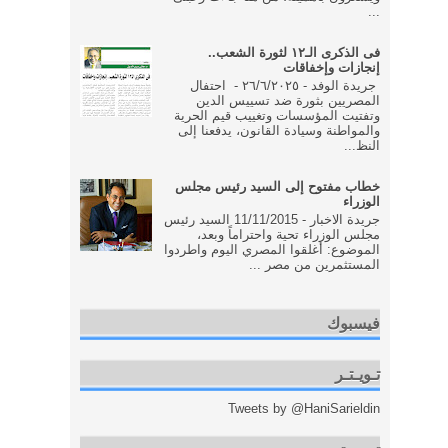
...
فى الذكرى الـ١٢ لثورة الشعب..
إنجازات وإخفاقات
جريدة الوفد - ٢٦/٦/٢٠٢٥ - احتفال
المصريين بثورة ضد تسييس الدين
وتفتيت المؤسسات وتغييب قيم الحرية
والمواطنة وسيادة القانون، يدفعنا إلى
النظ...
خطاب مفتوح إلى السيد رئيس مجلس
الوزراء
جريدة الاخبار - 11/11/2015 السيد رئيس
مجلس الوزراء تحية واحتراماً وبعد،
الموضوع: أغلقوا المصري اليوم واطردوا
المستثمرين من مصر ...
فيسبوك
تـويـتـر
Tweets by @HaniSarieldin