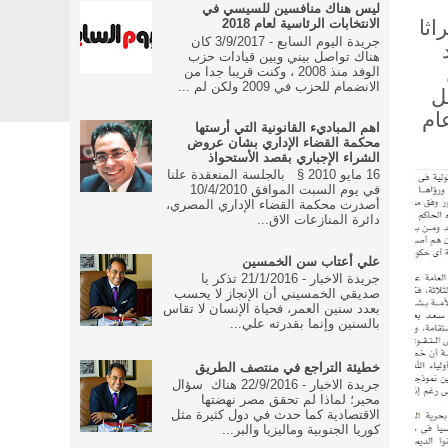
ليس هناك منافسين للسيسي في
اثا
الانتخابات الرئاسية لعام 2018
جريدة اليوم السابع - 3/9/2017 كان
هناك تواصل بيني وبين قيادات حزب
الوفد منذ 2008 ، وكنت قريبا جدا من
الانضمام للحزب في 2009 ولكن لم ...
 يرحل
ته ولكن فى يوم ٩ من عام
اهم المباديء القانونية التي أرستها
محكمة القضاء الإداري بشان عروض
الشراء الإجباري بقصد الأستحواذ
16 مايو 2010 § بالجلسة المنعقدة علنا
في يوم السبت الموافق 10/4/2010
أصدرت محكمة القضاء الإداري المصري،
دائرة المنازعات الاق...
علي أعتاب سن الخمسين
جريدة الاخبار - 21/1/2016 تذكر يا
صديقي الخمسيني أن الإنجاز لا يحسب
بعدد سنين العمر، فحياة الإنسان لا تقاس
بالسنين وإنما بقدرته علي...
خطيئة التراجع في منتصف الطريق
جريدة الاخبار - 22/9/2016 هناك سؤال
محير؛ لماذا لم تحقق مصر نهضتها
الاقتصادية كما حدث في دول كثيرة مثل
كوريا الجنوبية وماليزيا والبر...