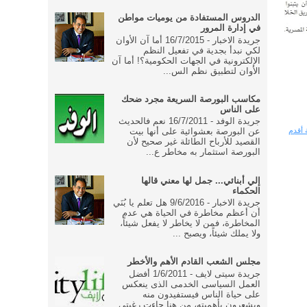
الدروس المستفادة من يوميات مواطن
في إدارة المرور
جريدة الاخبار - 16/7/2015 أما آن الأوان
لكي نبدأ بجدية في تفعيل النظم
الإلكترونية في الجهات الحكومية؟! أما آن
الأوان لتطبيق نظم الس...
مكاسب البورصة السريعة مجرد ضحك
على الناس
جريدة الوفد - 16/7/2011 نعم فالحديث
 أقدم
عن البورصة بعشوائية على أنها بيت
القصيد للأرباح الطائلة غير صحيح لأن
البورصة استثمار به مخاطر ع...
إلي أبنائي... جمل لها معني قالها
الحكماء
جريدة الاخبار - 9/6/2016 هل تعلم يا بُنَي
أن أعظم مخاطرة في الحياة هي عدم
المخاطرة، فمن لا يخاطر لا يفعل شيئاً،
ولا يملك شيئاً، ويصبح ...
مجلس الشعب القادم الأهم والأخطر
جريدة سيتى لايف - 1/6/2011 أفضل
العمل السياسى الخدمى الذى ينعكس
على حياة الناس فيستفيدون منه
ويشعرون بأهميته، من هنا جاءت رغبتى