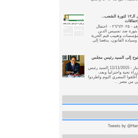
فى الذكرى الـ١٢ لثورة الشعب..
إخفاقات
جريدة الوفد - ٢٦/٦/٢٠٢٥ - احتفال
بثورة ضد تسييس الدين
مؤسسات وتغييب قيم الحرية
وسيادة القانون، يدفعنا إلى
وح إلى السيد رئيس مجلس
جريدة الاخبار - 11/11/2015 السيد رئيس
اء تحية واحتراماً وبعد،
أغلقوا المصري اليوم واطردوا
ن من مصر ...
Tweets by @Hani