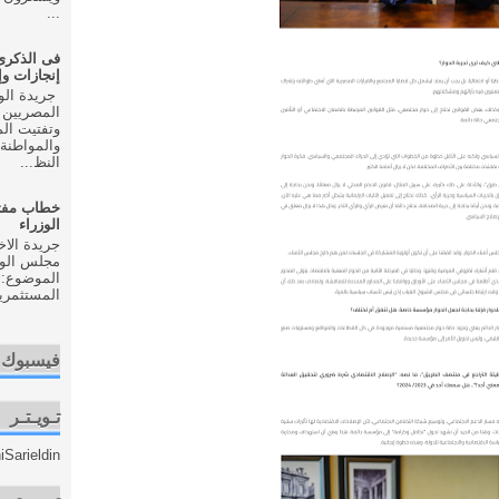
...
إنجازات و
المصريين 
وتفتيت ال
والمواطنة 
النظ...
خطاب مفت
الوزراء
مجلس الوزر
الموضوع: 
المستثمري
فيسبوك
تـويـتـر
Sarieldin