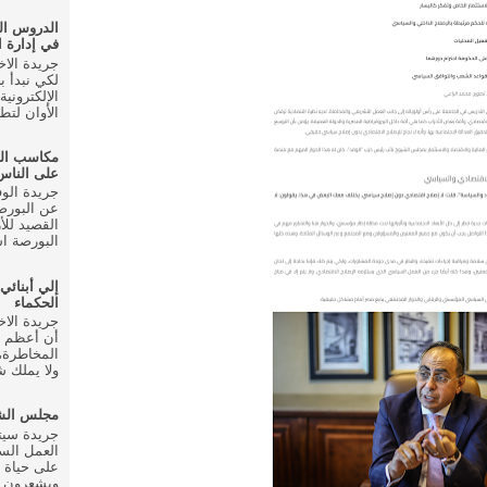
الدروس ال
في إدارة ا
لكي نبدأ ب
الإلكتروني
الأوان لتط
مكاسب ال
على الناس
عن البورصة
القصيد للأ
البورصة اس
إلي أبنائي
الحكماء
أن أعظم م
المخاطرة، 
ولا يملك شي
مجلس الشع
العمل الس
على حياة 
ويشعرون ب