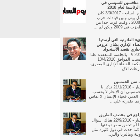
 منافسين للسيسي في
رئاسية لعام 2018
جريدة اليوم السابع - 3/9/2017 كان
ل بيني وبين قيادات حزب
الوفد منذ 2008 ، وكنت قريبا جدا من
 2009 ولكن لم ...
يء القانونية التي أرستها
ضاء الإداري بشان عروض
جباري بقصد الأستحواذ
16 مايو 2010 § بالجلسة المنعقدة علنا
في يوم السبت الموافق 10/4/2010
مة القضاء الإداري المصري،
زعات الاق...
ب سن الخمسين
جريدة الاخبار - 21/1/2016 تذكر يا
مسيني أن الإنجاز لا يحسب
العمر، فحياة الإنسان لا تقاس
نما بقدرته علي...
راجع في منتصف الطريق
جريدة الاخبار - 22/9/2016 هناك سؤال
ا لم تحقق مصر نهضتها
 كما حدث في دول كثيرة مثل
بية وماليزيا والبر...