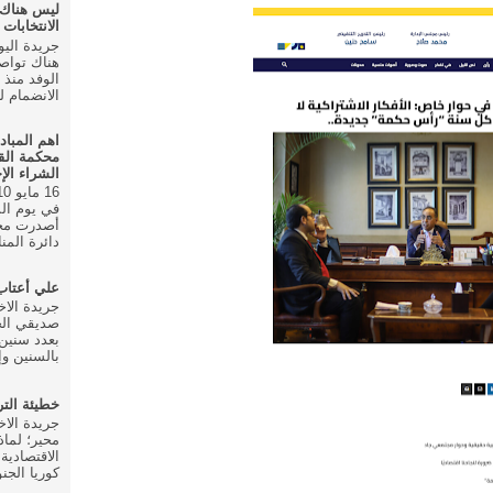
ليس هناك
الانتخابات ال
هناك تواص
الانضمام للحزب في
اهم المباد
محكمة الق
الشراء الإ
أصدرت محك
دائرة المنا
علي أعتا
صديقي الخ
بعدد سنين 
بالسنين وإ
خطيئة الت
محير؛ لماذ
الاقتصادية
كوريا الجنو