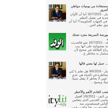
مستفادة من يوميات مواطن
لمرور
جريدة الاخبار - 16/7/2015 أما آن الأوان
جدية في تفعيل النظم
ة في الجهات الحكومية؟! أما آن
بيق نظم الس...
بورصة السريعة مجرد ضحك
جريدة الوفد - 16/7/2011 نعم فالحديث
 بعشوائية على أنها بيت
رباح الطائلة غير صحيح لأن
تثمار به مخاطر ع...
... جمل لها معني قالها
جريدة الاخبار - 9/6/2016 هل تعلم يا بُنَي
خاطرة في الحياة هي عدم
فمن لا يخاطر لا يفعل شيئاً،
ئاً، ويصبح ...
ب القادم الأهم والأخطر
جريدة سيتى لايف - 1/6/2011 أفضل
ياسى الخدمى الذى ينعكس
الناس فيستفيدون منه
أهميته، من هنا جاءت رغبتى