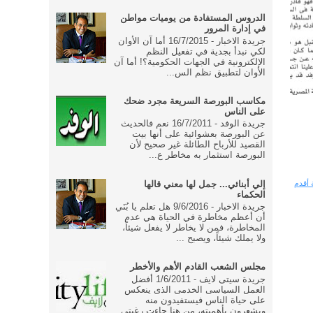
الدروس المستفادة من يوميات مواطن
في إدارة المرور
جريدة الاخبار - 16/7/2015 أما آن الأوان
لكي نبدأ بجدية في تفعيل النظم
الإلكترونية في الجهات الحكومية؟! أما آن
الأوان لتطبيق نظم الس...
مكاسب البورصة السريعة مجرد ضحك
على الناس
جريدة الوفد - 16/7/2011 نعم فالحديث
عن البورصة بعشوائية على أنها بيت
القصيد للأرباح الطائلة غير صحيح لأن
البورصة استثمار به مخاطر ع...
 أقدم
إلي أبنائي... جمل لها معني قالها
الحكماء
جريدة الاخبار - 9/6/2016 هل تعلم يا بُنَي
أن أعظم مخاطرة في الحياة هي عدم
المخاطرة، فمن لا يخاطر لا يفعل شيئاً،
ولا يملك شيئاً، ويصبح ...
مجلس الشعب القادم الأهم والأخطر
جريدة سيتى لايف - 1/6/2011 أفضل
العمل السياسى الخدمى الذى ينعكس
على حياة الناس فيستفيدون منه
ويشعرون بأهميته، من هنا جاءت رغبتى