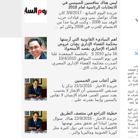
ليس هناك منافسين للسيسي في
الانتخابات الرئاسية لعام 2018
جريدة اليوم السابع - 3/9/2017 كان
هناك تواصل بيني وبين قيادات حزب
الوفد منذ 2008 ، وكنت قريبا جدا من
الانضمام للحزب في 2009 ولكن لم ...
اهم المباديء القانونية التي أرستها
محكمة القضاء الإداري بشان عروض
ك
الشراء الإجباري بقصد الأستحواذ
16 مايو 2010 § بالجلسة المنعقدة علنا
في يوم السبت الموافق 10/4/2010
أصدرت محكمة القضاء الإداري المصري،
دائرة المنازعات الاق...
علي أعتاب سن الخمسين
جريدة الاخبار - 21/1/2016 تذكر يا
صديقي الخمسيني أن الإنجاز لا يحسب
بعدد سنين العمر، فحياة الإنسان لا تقاس
بالسنين وإنما بقدرته علي...
خطيئة التراجع في منتصف الطريق
جريدة الاخبار - 22/9/2016 هناك سؤال
محير؛ لماذا لم تحقق مصر نهضتها
الاقتصادية كما حدث في دول كثيرة مثل
كوريا الجنوبية وماليزيا والبر...