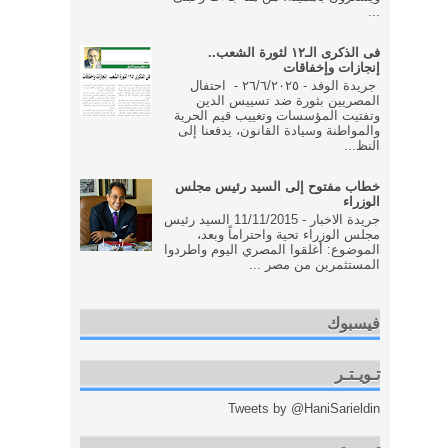
...
فى الذكرى الـ١٢ لثورة الشعب..
إنجازات وإخفاقات
جريدة الوفد - ٢٦/٦/٢٠٢٥ - احتفال
المصريين بثورة ضد تسييس الدين
وتفتيت المؤسسات وتغييب قيم الحرية
والمواطنة وسيادة القانون، يدفعنا إلى
النظ...
خطاب مفتوح إلى السيد رئيس مجلس
الوزراء
جريدة الاخبار - 11/11/2015 السيد رئيس
مجلس الوزراء تحية واحتراماً وبعد،
الموضوع: أغلقوا المصري اليوم واطردوا
المستثمرين من مصر ...
فيسبوك
تـويـتـر
Tweets by @HaniSarieldin