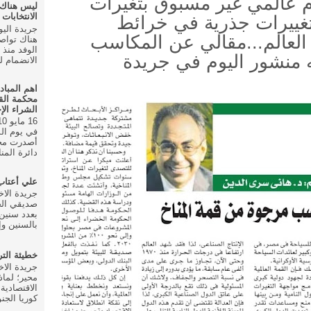
هتمام عالمي غير مسبوق بتغيرات
ليس هناك
الانتخابات ال
تغييرات جذرية في خرائط
العالم...مقالي عن المكاسب
هناك تواص
 منشور اليوم في جريدة
الانضمام للحزب في
اهم المباد
محكمة الق
الشراء الإ
أصدرت محك
دائرة المنا
علي أعتا
صديقي الخ
بعدد سنين 
بالسنين وإ
خطيئة الت
محير؛ لماذ
الاقتصادية
كوريا الجنو