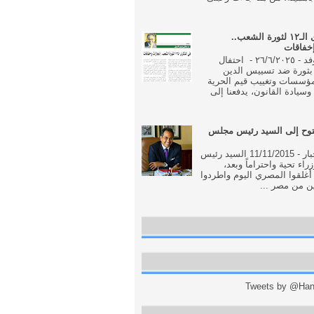
فى الذكرى الـ١٢ لثورة الشعب..
إخفاقات
جريدة الوفد - ٢٦/٦/٢٠٢٥ - احتفال
بثورة ضد تسييس الدين
مؤسسات وتغييب قيم الحرية
وسيادة القانون، يدفعنا إلى
وح إلى السيد رئيس مجلس
جريدة الاخبار - 11/11/2015 السيد رئيس
اء تحية واحتراماً وبعد،
أغلقوا المصري اليوم واطردوا
ن من مصر ...
Tweets by @Hani