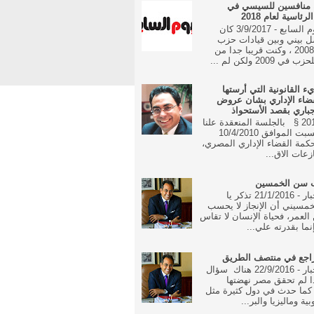
 منافسين للسيسي في
رئاسية لعام 2018
جريدة اليوم السابع - 3/9/2017 كان
ل بيني وبين قيادات حزب
الوفد منذ 2008 ، وكنت قريبا جدا من
 2009 ولكن لم ...
يء القانونية التي أرستها
ضاء الإداري بشان عروض
جباري بقصد الأستحواذ
16 مايو 2010 § بالجلسة المنعقدة علنا
في يوم السبت الموافق 10/4/2010
مة القضاء الإداري المصري،
زعات الاق...
ب سن الخمسين
جريدة الاخبار - 21/1/2016 تذكر يا
مسيني أن الإنجاز لا يحسب
العمر، فحياة الإنسان لا تقاس
نما بقدرته علي...
راجع في منتصف الطريق
جريدة الاخبار - 22/9/2016 هناك سؤال
ا لم تحقق مصر نهضتها
 كما حدث في دول كثيرة مثل
بية وماليزيا والبر...