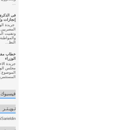
...
إنجازات و
المصريين 
وتفتيت ال
والمواطنة 
النظ...
خطاب مفت
الوزراء
مجلس الوزر
الموضوع: 
المستثمري
فيسبوك
تـويـتـر
Sarieldin