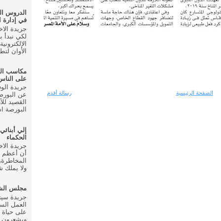
الدروس ال
في إدارة ا
لكي نبدأ ب
الإلكتروني
الأوان لتط
مكاسب ال
على الناس
الصفحة الرئيسية
رسالة أقدم
عن البورصة
القصيد للأ
البورصة اس
إلي أبنائي
الحكماء
أن أعظم م
المخاطرة، 
ولا يملك شي
مجلس الشع
العمل الس
على حياة 
ويشعرون ب