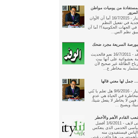
مستفادة من يوميات مواطن
لمرور
جريدة الاخبار - 16/7/2015 أما آن الأوان
جدية في تفعيل النظم
ة في الجهات الحكومية؟! أما آن
بيق نظم الس...
بورصة السريعة مجرد ضحك
جريدة الوفد - 16/7/2011 نعم فالحديث
 بعشوائية على أنها بيت
رباح الطائلة غير صحيح لأن
تثمار به مخاطر ع...
... جمل لها معني قالها
جريدة الاخبار - 9/6/2016 هل تعلم يا بُنَي
خاطرة في الحياة هي عدم
فمن لا يخاطر لا يفعل شيئاً،
ئاً، ويصبح ...
ب القادم الأهم والأخطر
جريدة سيتى لايف - 1/6/2011 أفضل
ياسى الخدمى الذى ينعكس
الناس فيستفيدون منه
أهميته، من هنا جاءت رغبتى