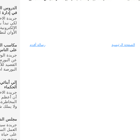
الدروس ال
في إدارة ا
لكي نبدأ ب
الإلكتروني
الأوان لتط
الصفحة الرئيسية
رسالة أقدم
مكاسب ال
على الناس
عن البورصة
القصيد للأ
البورصة اس
إلي أبنائي
الحكماء
أن أعظم م
المخاطرة، 
ولا يملك شي
مجلس الشع
العمل الس
على حياة 
ويشعرون ب