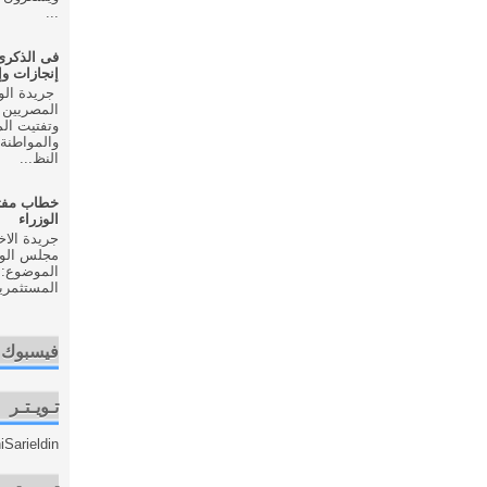
...
إنجازات و
المصريين 
وتفتيت ال
والمواطنة 
النظ...
خطاب مفت
الوزراء
مجلس الوزر
الموضوع: 
المستثمري
فيسبوك
تـويـتـر
Sarieldin