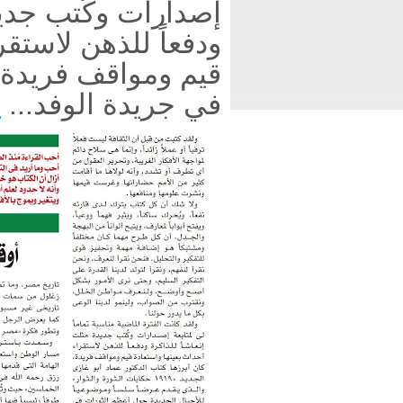
إصدارات وكُتب جديد
ودفعاً للذهن لاستقر
قيم ومواقف فريدة..
في جريدة الوفد...
ا