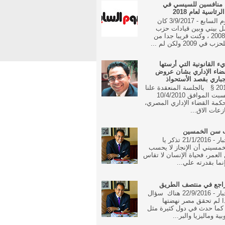
 منافسين للسيسي في
رئاسية لعام 2018
جريدة اليوم السابع - 3/9/2017 كان
ل بيني وبين قيادات حزب
الوفد منذ 2008 ، وكنت قريبا جدا من
 2009 ولكن لم ...
يء القانونية التي أرستها
ضاء الإداري بشان عروض
جباري بقصد الأستحواذ
16 مايو 2010 § بالجلسة المنعقدة علنا
في يوم السبت الموافق 10/4/2010
مة القضاء الإداري المصري،
زعات الاق...
ب سن الخمسين
جريدة الاخبار - 21/1/2016 تذكر يا
مسيني أن الإنجاز لا يحسب
العمر، فحياة الإنسان لا تقاس
نما بقدرته علي...
راجع في منتصف الطريق
جريدة الاخبار - 22/9/2016 هناك سؤال
ا لم تحقق مصر نهضتها
 كما حدث في دول كثيرة مثل
بية وماليزيا والبر...