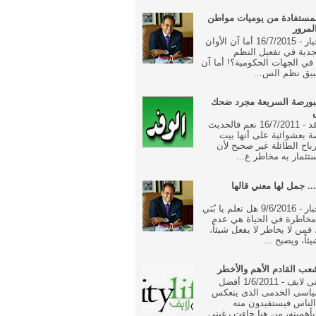
مستفادة من يوميات مواطن
لمرور
جريدة الاخبار - 16/7/2015 أما آن الأوان
جدية في تفعيل النظم
ة في الجهات الحكومية؟! أما آن
بيق نظم الس...
بورصة السريعة مجرد ضحك
جريدة الوفد - 16/7/2011 نعم فالحديث
 بعشوائية على أنها بيت
رباح الطائلة غير صحيح لأن
تثمار به مخاطر ع...
... جمل لها معني قالها
جريدة الاخبار - 9/6/2016 هل تعلم يا بُنَي
خاطرة في الحياة هي عدم
فمن لا يخاطر لا يفعل شيئاً،
ئاً، ويصبح ...
ب القادم الأهم والأخطر
جريدة سيتى لايف - 1/6/2011 أفضل
ياسى الخدمى الذى ينعكس
الناس فيستفيدون منه
أهميته، من هنا جاءت رغبتى