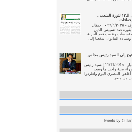
فى الذكرى الـ١٢ لثورة الشعب..
إخفاقات
جريدة الوفد - ٢٦/٦/٢٠٢٥ - احتفال
بثورة ضد تسييس الدين
مؤسسات وتغييب قيم الحرية
وسيادة القانون، يدفعنا إلى
وح إلى السيد رئيس مجلس
جريدة الاخبار - 11/11/2015 السيد رئيس
اء تحية واحتراماً وبعد،
أغلقوا المصري اليوم واطردوا
ن من مصر ...
Tweets by @Hani