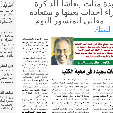
ة مثلت إنعاشاً للذاكرة
ليس هناك
الانتخابات ال
اء أحداث بعينها واستعادة
هناك تواص
. مقالي المنشور اليوم
الانضمام للحزب في
للينك
اهم المباد
محكمة الق
الشراء الإ
أصدرت محك
دائرة المنا
علي أعتا
صديقي الخ
بعدد سنين 
بالسنين وإ
خطيئة الت
محير؛ لماذ
الاقتصادية
كوريا الجنو