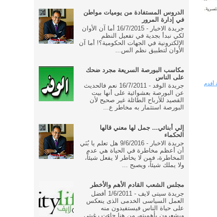
الدروس المستفادة من يوميات مواطن
في إدارة المرور
جريدة الاخبار - 16/7/2015 أما آن الأوان
لكي نبدأ بجدية في تفعيل النظم
الإلكترونية في الجهات الحكومية؟! أما آن
الأوان لتطبيق نظم الس...
مكاسب البورصة السريعة مجرد ضحك
على الناس
 أقدم
جريدة الوفد - 16/7/2011 نعم فالحديث
عن البورصة بعشوائية على أنها بيت
القصيد للأرباح الطائلة غير صحيح لأن
البورصة استثمار به مخاطر ع...
إلي أبنائي... جمل لها معني قالها
الحكماء
جريدة الاخبار - 9/6/2016 هل تعلم يا بُنَي
أن أعظم مخاطرة في الحياة هي عدم
المخاطرة، فمن لا يخاطر لا يفعل شيئاً،
ولا يملك شيئاً، ويصبح ...
مجلس الشعب القادم الأهم والأخطر
جريدة سيتى لايف - 1/6/2011 أفضل
العمل السياسى الخدمى الذى ينعكس
على حياة الناس فيستفيدون منه
ويشعرون بأهميته، من هنا جاءت رغبتى