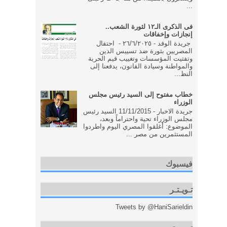
...
فى الذكرى الـ١٢ لثورة الشعب..
إنجازات وإخفاقات
جريدة الوفد - ٢٦/٦/٢٠٢٥ - احتفال
المصريين بثورة ضد تسييس الدين
وتفتيت المؤسسات وتغييب قيم الحرية
والمواطنة وسيادة القانون، يدفعنا إلى
النظ...
خطاب مفتوح إلى السيد رئيس مجلس
الوزراء
جريدة الاخبار - 11/11/2015 السيد رئيس
مجلس الوزراء تحية واحتراماً وبعد،
الموضوع: أغلقوا المصري اليوم واطردوا
المستثمرين من مصر ...
فيسبوك
تـويـتـر
Tweets by @HaniSarieldin