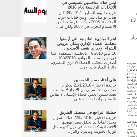
ليس هناك منافسين للسيسي في
الانتخابات الرئاسية لعام 2018
جريدة اليوم السابع - 3/9/2017 كان
أن
هناك تواصل بيني وبين قيادات حزب
الوفد منذ 2008 ، وكنت قريبا جدا من
الانضمام للحزب في 2009 ولكن لم ...
ر
اهم المباديء القانونية التي أرستها
محكمة القضاء الإداري بشان عروض
الشراء الإجباري بقصد الأستحواذ
16 مايو 2010 § بالجلسة المنعقدة علنا
في يوم السبت الموافق 10/4/2010
أصدرت محكمة القضاء الإداري المصري،
دائرة المنازعات الاق...
علي أعتاب سن الخمسين
جريدة الاخبار - 21/1/2016 تذكر يا
صديقي الخمسيني أن الإنجاز لا يحسب
بعدد سنين العمر، فحياة الإنسان لا تقاس
بالسنين وإنما بقدرته علي...
خطيئة التراجع في منتصف الطريق
جريدة الاخبار - 22/9/2016 هناك سؤال
محير؛ لماذا لم تحقق مصر نهضتها
الاقتصادية كما حدث في دول كثيرة مثل
كوريا الجنوبية وماليزيا والبر...