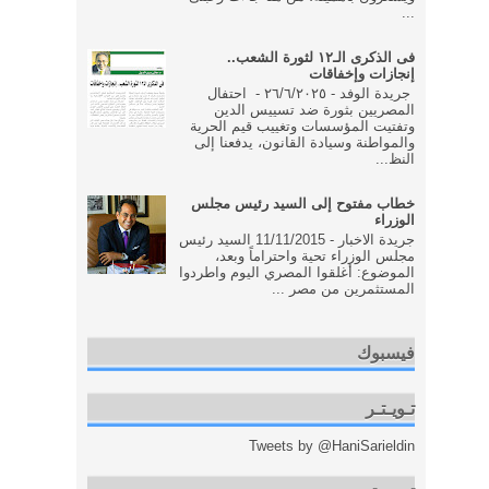
...
فى الذكرى الـ١٢ لثورة الشعب..
إنجازات وإخفاقات
جريدة الوفد - ٢٦/٦/٢٠٢٥ - احتفال
المصريين بثورة ضد تسييس الدين
وتفتيت المؤسسات وتغييب قيم الحرية
والمواطنة وسيادة القانون، يدفعنا إلى
النظ...
خطاب مفتوح إلى السيد رئيس مجلس
الوزراء
جريدة الاخبار - 11/11/2015 السيد رئيس
مجلس الوزراء تحية واحتراماً وبعد،
الموضوع: أغلقوا المصري اليوم واطردوا
المستثمرين من مصر ...
فيسبوك
تـويـتـر
Tweets by @HaniSarieldin