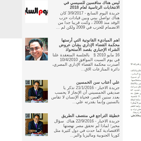
ليس هناك منافسين للسيسي في
الانتخابات الرئاسية لعام 2018
جريدة اليوم السابع - 3/9/2017 كان
هناك تواصل بيني وبين قيادات حزب
الوفد منذ 2008 ، وكنت قريبا جدا من
الانضمام للحزب في 2009 ولكن لم ...
اهم المباديء القانونية التي أرستها
محكمة القضاء الإداري بشان عروض
الشراء الإجباري بقصد الأستحواذ
16 مايو 2010 § بالجلسة المنعقدة علنا
في يوم السبت الموافق 10/4/2010
أصدرت محكمة القضاء الإداري المصري،
دائرة المنازعات الاق...
علي أعتاب سن الخمسين
جريدة الاخبار - 21/1/2016 تذكر يا
صديقي الخمسيني أن الإنجاز لا يحسب
بعدد سنين العمر، فحياة الإنسان لا تقاس
بالسنين وإنما بقدرته علي...
خطيئة التراجع في منتصف الطريق
جريدة الاخبار - 22/9/2016 هناك سؤال
محير؛ لماذا لم تحقق مصر نهضتها
الاقتصادية كما حدث في دول كثيرة مثل
كوريا الجنوبية وماليزيا والبر...