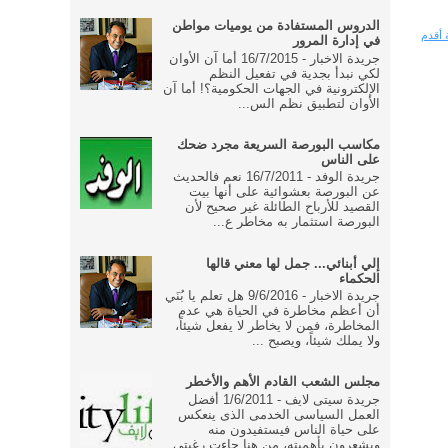
الدروس المستفادة من يوميات مواطن
 أقدم
في إدارة المرور
جريدة الاخبار - 16/7/2015 أما آن الأوان
لكي نبدأ بجدية في تفعيل النظم
الإلكترونية في الجهات الحكومية؟! أما آن
الأوان لتطبيق نظم الس...
مكاسب البورصة السريعة مجرد ضحك
على الناس
جريدة الوفد - 16/7/2011 نعم فالحديث
عن البورصة بعشوائية على أنها بيت
القصيد للأرباح الطائلة غير صحيح لأن
البورصة استثمار به مخاطر ع...
إلي أبنائي... جمل لها معني قالها
الحكماء
جريدة الاخبار - 9/6/2016 هل تعلم يا بُنَي
أن أعظم مخاطرة في الحياة هي عدم
المخاطرة، فمن لا يخاطر لا يفعل شيئاً،
ولا يملك شيئاً، ويصبح ...
مجلس الشعب القادم الأهم والأخطر
جريدة سيتى لايف - 1/6/2011 أفضل
العمل السياسى الخدمى الذى ينعكس
على حياة الناس فيستفيدون منه
ويشعرون بأهميته، من هنا جاءت رغبتى