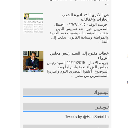
...
فى الذكرى الـ١٢ لثورة الشعب..
إنجازات وإخفاقات
جريدة الوفد - ٢٦/٦/٢٠٢٥ - احتفال
المصريين بثورة ضد تسييس الدين
وتفتيت المؤسسات وتغييب قيم الحرية
والمواطنة وسيادة القانون، يدفعنا إلى
النظ...
خطاب مفتوح إلى السيد رئيس مجلس
الوزراء
جريدة الاخبار - 11/11/2015 السيد رئيس
مجلس الوزراء تحية واحتراماً وبعد،
الموضوع: أغلقوا المصري اليوم واطردوا
المستثمرين من مصر ...
فيسبوك
تـويـتـر
Tweets by @HaniSarieldin