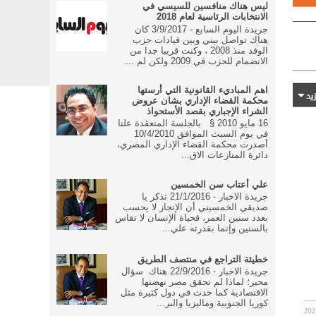
ليس هناك منافسين للسيسي في
الانتخابات الرئاسية لعام 2018
جريدة اليوم السابع - 3/9/2017 كان
هناك تواصل بيني وبين قيادات حزب
الوفد منذ 2008 ، وكنت قريبا جدا من
الانضمام للحزب في 2009 ولكن لم ...
اهم المباديء القانونية التي أرستها
محكمة القضاء الإداري بشان عروض
الشراء الإجباري بقصد الأستحواذ
16 مايو 2010 § بالجلسة المنعقدة علنا
في يوم السبت الموافق 10/4/2010
أصدرت محكمة القضاء الإداري المصري،
دائرة المنازعات الاق...
علي أعتاب سن الخمسين
جريدة الاخبار - 21/1/2016 تذكر يا
صديقي الخمسيني أن الإنجاز لا يحسب
بعدد سنين العمر، فحياة الإنسان لا تقاس
بالسنين وإنما بقدرته علي...
خطيئة التراجع في منتصف الطريق
جريدة الاخبار - 22/9/2016 هناك سؤال
محير؛ لماذا لم تحقق مصر نهضتها
الاقتصادية كما حدث في دول كثيرة مثل
كوريا الجنوبية وماليزيا والبر...