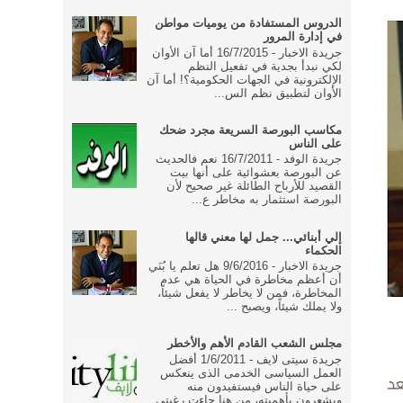
الدروس المستفادة من يوميات مواطن
في إدارة المرور
جريدة الاخبار - 16/7/2015 أما آن الأوان
لكي نبدأ بجدية في تفعيل النظم
الإلكترونية في الجهات الحكومية؟! أما آن
الأوان لتطبيق نظم الس...
مكاسب البورصة السريعة مجرد ضحك
على الناس
جريدة الوفد - 16/7/2011 نعم فالحديث
عن البورصة بعشوائية على أنها بيت
القصيد للأرباح الطائلة غير صحيح لأن
البورصة استثمار به مخاطر ع...
إلي أبنائي... جمل لها معني قالها
الحكماء
جريدة الاخبار - 9/6/2016 هل تعلم يا بُنَي
أن أعظم مخاطرة في الحياة هي عدم
المخاطرة، فمن لا يخاطر لا يفعل شيئاً،
ولا يملك شيئاً، ويصبح ...
مجلس الشعب القادم الأهم والأخطر
جريدة سيتى لايف - 1/6/2011 أفضل
العمل السياسى الخدمى الذى ينعكس
على حياة الناس فيستفيدون منه
ويشعرون بأهميته، من هنا جاءت رغبتى