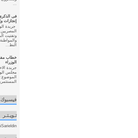
...
إنجازات و
المصريين 
وتفتيت ال
والمواطنة 
النظ...
خطاب مفت
الوزراء
مجلس الوزر
الموضوع: 
المستثمري
فيسبوك
تـويـتـر
Sarieldin