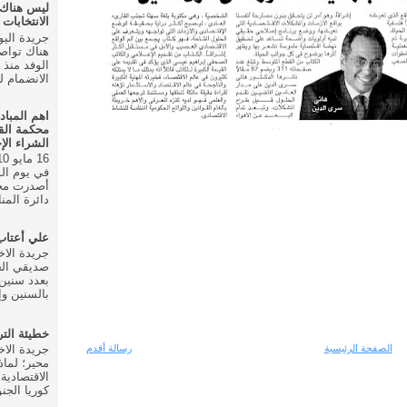
ليس هناك
الانتخابات ال
هناك تواص
الانضمام للحزب في
اهم المباد
محكمة الق
الشراء الإ
أصدرت محك
دائرة المنا
علي أعتا
صديقي الخ
بعدد سنين 
بالسنين وإ
خطيئة الت
الصفحة الرئيسية
رسالة أقدم
محير؛ لماذ
الاقتصادية
كوريا الجنو