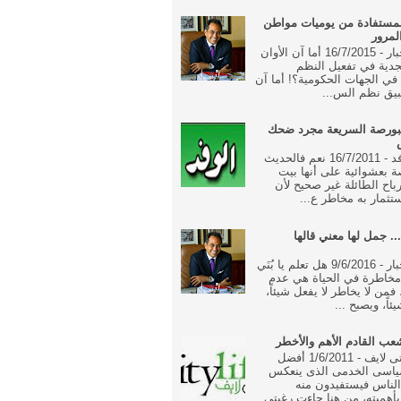
مستفادة من يوميات مواطن
لمرور
جريدة الاخبار - 16/7/2015 أما آن الأوان
جدية في تفعيل النظم
ة في الجهات الحكومية؟! أما آن
بيق نظم الس...
بورصة السريعة مجرد ضحك
جريدة الوفد - 16/7/2011 نعم فالحديث
 بعشوائية على أنها بيت
رباح الطائلة غير صحيح لأن
تثمار به مخاطر ع...
... جمل لها معني قالها
جريدة الاخبار - 9/6/2016 هل تعلم يا بُنَي
خاطرة في الحياة هي عدم
فمن لا يخاطر لا يفعل شيئاً،
ئاً، ويصبح ...
ب القادم الأهم والأخطر
جريدة سيتى لايف - 1/6/2011 أفضل
ياسى الخدمى الذى ينعكس
الناس فيستفيدون منه
أهميته، من هنا جاءت رغبتى