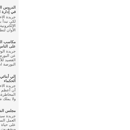
الدروس ال
في إدارة ا
لكي نبدأ ب
الإلكتروني
الأوان لتط
مكاسب ال
على الناس
عن البورصة
القصيد للأ
البورصة اس
إلي أبنائي
الحكماء
أن أعظم م
المخاطرة، 
ولا يملك شي
مجلس الشع
العمل الس
على حياة 
ويشعرون ب