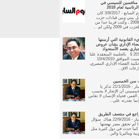
 منافسين للسيسي في
رئاسية لعام 2018
جريدة اليوم السابع - 3/9/2017 كان
ل بيني وبين قيادات حزب
الوفد منذ 2008 ، وكنت قريبا جدا من
 2009 ولكن لم ...
يء القانونية التي أرستها
ضاء الإداري بشان عروض
جباري بقصد الأستحواذ
16 مايو 2010 § بالجلسة المنعقدة علنا
في يوم السبت الموافق 10/4/2010
مة القضاء الإداري المصري،
زعات الاق...
ب سن الخمسين
جريدة الاخبار - 21/1/2016 تذكر يا
مسيني أن الإنجاز لا يحسب
العمر، فحياة الإنسان لا تقاس
نما بقدرته علي...
راجع في منتصف الطريق
جريدة الاخبار - 22/9/2016 هناك سؤال
ا لم تحقق مصر نهضتها
 كما حدث في دول كثيرة مثل
بية وماليزيا والبر...