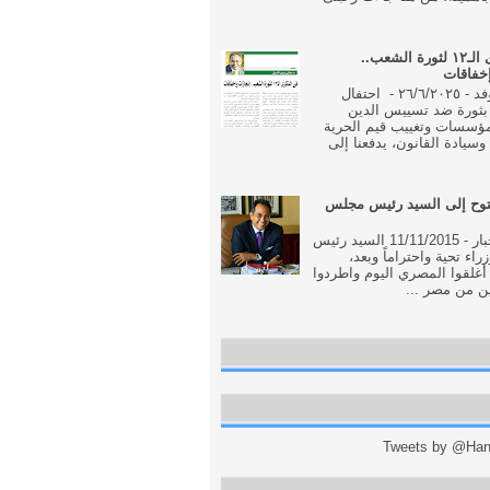
فى الذكرى الـ١٢ لثورة الشعب..
إخفاقات
جريدة الوفد - ٢٦/٦/٢٠٢٥ - احتفال
بثورة ضد تسييس الدين
مؤسسات وتغييب قيم الحرية
وسيادة القانون، يدفعنا إلى
وح إلى السيد رئيس مجلس
جريدة الاخبار - 11/11/2015 السيد رئيس
اء تحية واحتراماً وبعد،
أغلقوا المصري اليوم واطردوا
ن من مصر ...
Tweets by @Hani