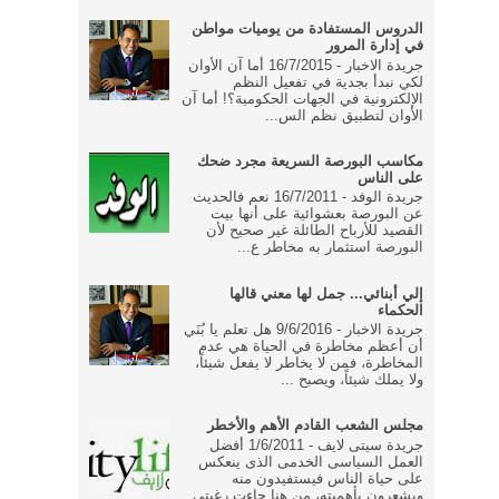
الدروس المستفادة من يوميات مواطن
في إدارة المرور
جريدة الاخبار - 16/7/2015 أما آن الأوان
لكي نبدأ بجدية في تفعيل النظم
الإلكترونية في الجهات الحكومية؟! أما آن
الأوان لتطبيق نظم الس...
مكاسب البورصة السريعة مجرد ضحك
على الناس
جريدة الوفد - 16/7/2011 نعم فالحديث
عن البورصة بعشوائية على أنها بيت
القصيد للأرباح الطائلة غير صحيح لأن
البورصة استثمار به مخاطر ع...
إلي أبنائي... جمل لها معني قالها
الحكماء
جريدة الاخبار - 9/6/2016 هل تعلم يا بُنَي
أن أعظم مخاطرة في الحياة هي عدم
المخاطرة، فمن لا يخاطر لا يفعل شيئاً،
ولا يملك شيئاً، ويصبح ...
مجلس الشعب القادم الأهم والأخطر
جريدة سيتى لايف - 1/6/2011 أفضل
العمل السياسى الخدمى الذى ينعكس
على حياة الناس فيستفيدون منه
ويشعرون بأهميته، من هنا جاءت رغبتى