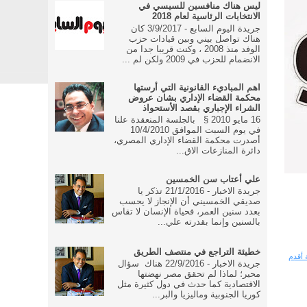
ليس هناك منافسين للسيسي في
الانتخابات الرئاسية لعام 2018
جريدة اليوم السابع - 3/9/2017 كان
هناك تواصل بيني وبين قيادات حزب
الوفد منذ 2008 ، وكنت قريبا جدا من
الانضمام للحزب في 2009 ولكن لم ...
اهم المباديء القانونية التي أرستها
محكمة القضاء الإداري بشان عروض
الشراء الإجباري بقصد الأستحواذ
16 مايو 2010 § بالجلسة المنعقدة علنا
في يوم السبت الموافق 10/4/2010
أصدرت محكمة القضاء الإداري المصري،
دائرة المنازعات الاق...
علي أعتاب سن الخمسين
جريدة الاخبار - 21/1/2016 تذكر يا
صديقي الخمسيني أن الإنجاز لا يحسب
بعدد سنين العمر، فحياة الإنسان لا تقاس
بالسنين وإنما بقدرته علي...
خطيئة التراجع في منتصف الطريق
 أقدم
جريدة الاخبار - 22/9/2016 هناك سؤال
محير؛ لماذا لم تحقق مصر نهضتها
الاقتصادية كما حدث في دول كثيرة مثل
كوريا الجنوبية وماليزيا والبر...