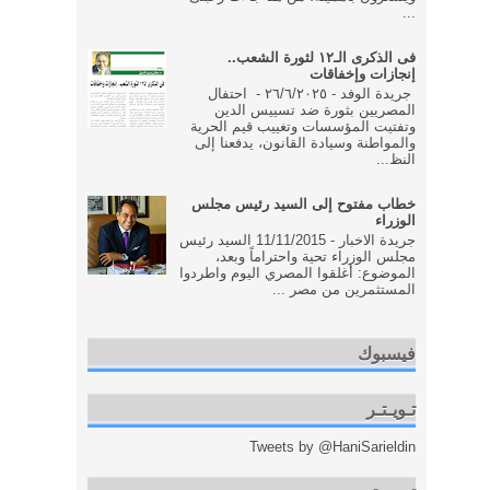
...
فى الذكرى الـ١٢ لثورة الشعب..
إنجازات وإخفاقات
جريدة الوفد - ٢٦/٦/٢٠٢٥ - احتفال
المصريين بثورة ضد تسييس الدين
وتفتيت المؤسسات وتغييب قيم الحرية
والمواطنة وسيادة القانون، يدفعنا إلى
النظ...
خطاب مفتوح إلى السيد رئيس مجلس
الوزراء
جريدة الاخبار - 11/11/2015 السيد رئيس
مجلس الوزراء تحية واحتراماً وبعد،
الموضوع: أغلقوا المصري اليوم واطردوا
المستثمرين من مصر ...
فيسبوك
تـويـتـر
Tweets by @HaniSarieldin