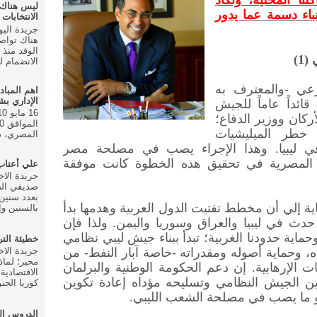
نا المحلية، وتكاد
ليس هناك
نباء دسمة عما يدور
الانتخابات ال
هناك تواص
(1)
الانضمام للحزب في
رعي -والمعترف به
اهم المباد
الإداري ب
قائداً عاماً للجيش
ركان ووزير الدفاع؛
خطر الميليشيات
المصري، دا
 في ليبيا. وهذا الإجراء يصب في مصلحة مصر
د المصرية في تحقيق هذه الخطوة كانت موفقة
علي أعتا
صديقي الخ
بعدد سنين 
اية إلي أن مخطط تفتيت الدول العربية وهدمها بدأ
بالسنين وإ
 حدث في ليبيا والعراق وسوريا واليمن. ولذا فإن
وحماية حدودنا الغربية؛ تبدأ ببناء جيش ليبي نظامي
خطيئة الت
ه، وحماية أصوله ومقدراته
-
خاصة آبار النفط- من
محير؛ لماذ
ات الإرهابية. إن دعم الحكومة الوطنية والبرلمان
الاقتصادية
ين الجيش النظامي وتسليحه مؤداه إعادة تكوين
كوريا الجنو
 وهو ما يصب في مصلحة الشعب الليبي
.
الدروس ال