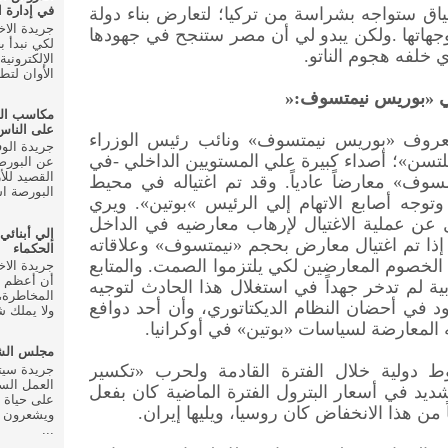
في إدارة ا
ق ستواجه بشراسة من تركيا؛ لتعارض بناء دولة
هاتها
.
ولكن يبدو لي أن مصر ستنجح في جهودها
لكي نبدأ ب
ي خلفه هجوم الناتو
.
الإلكتروني
الأوان لتط
سي «بوريس نيمتسوف
»:
مكاسب ال
على الناس
معروف «بوريس نيمتسوف» ونائب رئيس الوزراء
تسن»؛ أصداء كبيرة علي المستويين الداخلي -في
عن البورصة
القصيد للأ
سوف» معارضاً عادياً. وقد تم اغتياله في محيط
البورصة اس
توجه أصابع الاتهام إلي الرئيس
«
بوتين». ويري
 عن عملية الاغتيال لإرهاب معارضيه في الداخل
إلي أبنائي
إذا تم اغتيال معارض بحجم «نيمتسوف» وعلاقاته
الحكماء
 الخصوم المعارضين لكي يلتزموا الصمت. والمتابع
أن أعظم م
ة لم تدخر جهداً في استغلال هذا الحادث لتوجيه
المخاطرة، 
ود في أحضان النظام الديكتاتوري، وأن أحد دوافع
ولا يملك شي
المعارضة لسياسات «بوتين» في أوكرانيا
.
مجلس الشع
دولية خلال الفترة القادمة ولحرب «تكسير
العمل الس
ديد في أسعار البترول الفترة الماضية كان بفعل
على حياة 
من هذا الانخفاض كان روسيا، ويليها إيران
.
ويشعرون ب
...