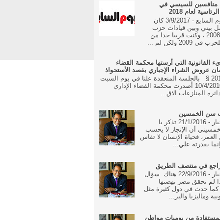
 منافسين للسيسي في
رئاسية لعام 2018
جريدة اليوم السابع - 3/9/2017 كان
ل بيني وبين قيادات حزب
الوفد منذ 2008 ، وكنت قريبا جدا من
 2009 ولكن لم ...
يء القانونية التي أرستها محكمة القضاء
شان عروض الشراء الإجباري بقصد الأستحواذ
16 مايو 2010 § بالجلسة المنعقدة علنا في يوم السبت
الموافق 10/4/2010 أصدرت محكمة القضاء الإداري
ئرة المنازعات الاق...
ب سن الخمسين
جريدة الاخبار - 21/1/2016 تذكر يا
مسيني أن الإنجاز لا يحسب
العمر، فحياة الإنسان لا تقاس
نما بقدرته علي...
راجع في منتصف الطريق
جريدة الاخبار - 22/9/2016 هناك سؤال
ا لم تحقق مصر نهضتها
 كما حدث في دول كثيرة مثل
بية وماليزيا والبر...
مستفادة من يوميات مواطن