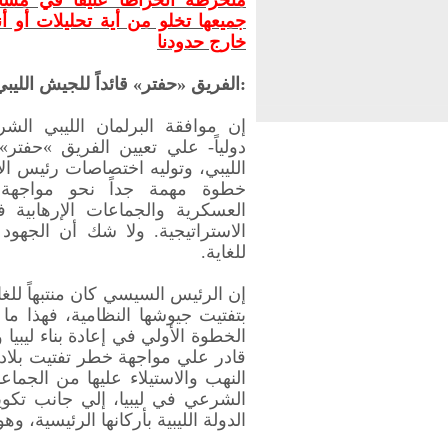
منخرطة انخراطاً عنيفاً في مشاكل
جميعها تخلو من أية تحليلات أو أ
خارج حدودنا
:
الفريق «حفتر» قائداً للجيش الليبي
إن موافقة البرلمان الليبي الش
دولياً- علي تعيين الفريق
«
حفتر» 
الليبي، وتوليه اختصاصات رئيس الأ
خطوة مهمة جداً نحو مواجهة 
العسكرية والجماعات الإرهابية
الاستراتيجية. ولا شك أن الجهو
للغاية
.
إن الرئيس السيسي كان منتبهاً للغ
بتفتيت جيوشها النظامية، فهذا ما
الخطوة الأولي في إعادة بناء ليبيا 
قادر علي مواجهة خطر تفتيت بلاد
النهب والاستيلاء عليها من الجماع
الشرعي في ليبيا، إلي جانب تكو
الدولة الليبية بأركانها الرئيسية،