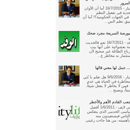
لمرور
جريدة الاخبار - 16/7/2015 أما آن الأوان
جدية في تفعيل النظم
ة في الجهات الحكومية؟! أما آن
بيق نظم الس...
بورصة السريعة مجرد ضحك
جريدة الوفد - 16/7/2011 نعم فالحديث
 بعشوائية على أنها بيت
رباح الطائلة غير صحيح لأن
تثمار به مخاطر ع...
... جمل لها معني قالها
جريدة الاخبار - 9/6/2016 هل تعلم يا بُنَي
خاطرة في الحياة هي عدم
فمن لا يخاطر لا يفعل شيئاً،
ئاً، ويصبح ...
ب القادم الأهم والأخطر
جريدة سيتى لايف - 1/6/2011 أفضل
ياسى الخدمى الذى ينعكس
الناس فيستفيدون منه
أهميته، من هنا جاءت رغبتى