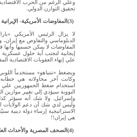
وعلي الرغم من الحرب الاقتصادية
تحقيق التوازن الدولي
.
(3)
المفاوضات الأمريكية- الإيرانية
لا يزال الرئيس الأمريكي «بار
الدبلوماسي والتفاوض مع إيران، و
المفاوضات لا يمكن حسمها وأنها قد 
إيجابية لتجنب أية حلول عسكرية
علي إنهاء العقوبات الاقتصادية المف
ويضغط «نتنياهو» مستخدماً اللوبي
وكانت آخر محاولاته هي خطابه أ
استخدام ضغط الجمهوريين علي إ
النووية سيؤدي إلي تغيير موازين 
وإسرائيل. ولا شك أنه سيؤثر كذل
وليس لدي شك أن دعم الولايات ال
الاستراتيجية إرساء دولة دينية سن
هي إيران
!!
(4)
الصحف المصرية والأحداث العا