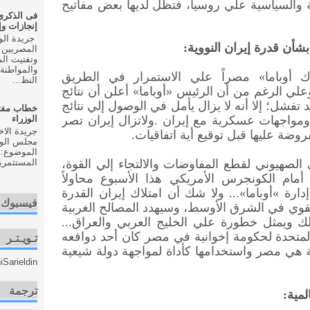
 والسياسية علي روسيا، فتظل لديها بعض مفاتيح
إنجازات و
 بشأن قدرة إيران النووية
:
المصريين 
وتفتيت ال
والمواطنة 
اك أوباما» مصراً علي الاستمرار في الطريق
النظ...
علي الرغم من أن الرئيس «أوباما» أعلن أن نتائج
تفشل؛ إلا أنه لا يزال يأمل في الوصول إلي نتائج
خطاب مفت
الوزراء
 ومواجهات عسكرية مع إيران
.
ولاتزال إيران تصر
روضة عليها قبل توقيع أية اتفاقيات
.
مجلس الوزر
الموضوع: 
المستثمري
 الصهيوني لقطع المفاوضات والالتجاء إلي القوة،
مام الكونجرس الأمريكي هذا الأسبوع محاولاً
دارة
«
أوباما»... ولا شك أن امتلاك إيران القدرة
فيسبوك
القوي في الشرق الأوسط، وسيهدد المصالح الغربية
ك ويمثل خطورة علي الخليج العربي والعراق...
متحدة لحكومة إخوانية في مصر كان أحد دوافعه
تـويـتـر
يّة هي مصر واستخدامها كأداة لمواجهة دولة شيعية
Sarieldin
ترجمة
لمية
: