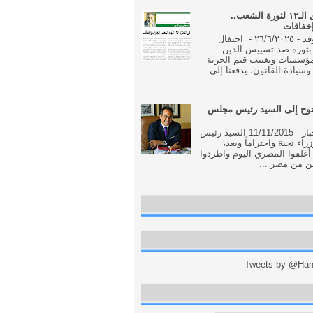
فى الذكرى الـ١٢ لثورة الشعب..
إخفاقات
جريدة الوفد - ٢٦/٦/٢٠٢٥ - احتفال
بثورة ضد تسييس الدين
مؤسسات وتغييب قيم الحرية
وسيادة القانون، يدفعنا إلى
وح إلى السيد رئيس مجلس
جريدة الاخبار - 11/11/2015 السيد رئيس
اء تحية واحتراماً وبعد،
أغلقوا المصري اليوم واطردوا
ن من مصر ...
Tweets by @Hani