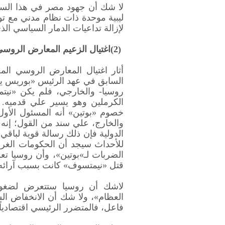
لا شك أن جهود مصر في هذا السيا
ليبية موحدة ذات نظام مدني مع توج
لإزالة تداعيات الدمار السياسي الذ
(2)
اغتيال الزعيم المعارض الرو
أثار اغتيال المعارض الروسي ال
السابق في عهد الرئيس «بوريس يل
روسيا- والخارجي، فلم يكن «نيتم
الكرملين وهو يسير علي قدميه. و
خصوم «بوتين» أنه المسئول الأول
والخارج، علي سند من القول؛ إنه 
الدولية فإن ذلك رسالة قوية لباقي
للأحداث سيجد أن الحكومات الغربي
الضربات لـ»بوتين»، وأن روسيا تع
قتل «نيمتسوف» كانت بسبب آرائه 
لاشك أن روسيا ستتعرض لضغوط 
العظام»، ولا شك أن الانخفاض الش
فاعل، فالمتضرر الرئيسي اقتصادياً 