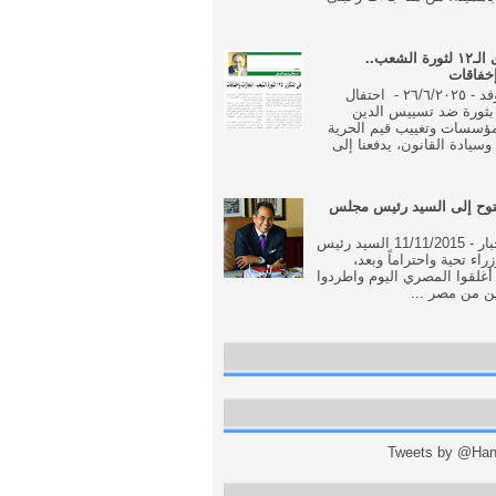
فى الذكرى الـ١٢ لثورة الشعب..
إخفاقات
جريدة الوفد - ٢٦/٦/٢٠٢٥ - احتفال
بثورة ضد تسييس الدين
مؤسسات وتغييب قيم الحرية
وسيادة القانون، يدفعنا إلى
وح إلى السيد رئيس مجلس
جريدة الاخبار - 11/11/2015 السيد رئيس
اء تحية واحتراماً وبعد،
أغلقوا المصري اليوم واطردوا
ن من مصر ...
Tweets by @Hani