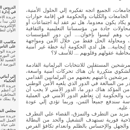
الدروس ال
معات، الجميع اتجه تفكيره إلي الحلول الأمنية،
في إدارة ا
الجامعات والكليات والحكومة في إقامة حوارات
لكي نبدأ ب
و يكاد يكون معدوما، هل تم عقد أية اجتماعات أو
الإلكتروني
اولات جادة من مؤسساتنا التعليمية والثقافية
الأوان لتط
اب وهم ليسوا بإخوان.... أين دور المؤسسات
ن، ومحاولة الحل فقط من خلال الأمن ومواجهة
مكاسب ال
 إيجابية... هل لدي الحكومة أية خطة غير أمنية
على الناس
اطبة عقولهم وقلوبهم ... للأسف لا؟
عن البورصة
القصيد للأ
مرشحين المستقلين للانتخابات البرلمانية القادمة
البورصة اس
كوي متكررة بأن هناك تحركات أمنية واسعة،
إلي أبنائي
مرشحين بأعينهم بعضهم من البرلمانيين القدامي
الحكماء
 من المبالغة في الدور الذي يلعبه الأمن الوطني
من المؤكد هناك دور ما، الدور الأمني لا يجب أن
أن أعظم م
المخاطرة، 
اب والحكومة إن تعاظم الدور الأمني في العملية
ولا يملك شي
سة سندفع جميعاً الثمن، وربما تؤدي إلي عودة
 عليه
.
مجلس الشع
لي مزيد من التطرف والتمزق، القضاء علي التطرف
لاحية فورية تستهدف التشغيل والحد من البطالة
العمل الس
على حياة 
والجهل والإحساس بالظلم وانعدام تكافؤ الفرص
ويشعرون ب