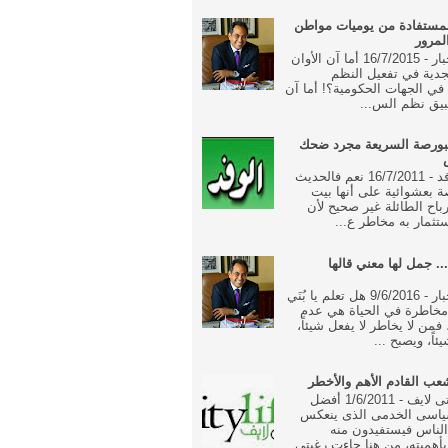
مستفادة من يوميات مواطن
لمرور
جريدة الاخبار - 16/7/2015 أما آن الأوان
جدية في تفعيل النظم
ة في الجهات الحكومية؟! أما آن
بيق نظم الس...
بورصة السريعة مجرد ضحك
جريدة الوفد - 16/7/2011 نعم فالحديث
 بعشوائية على أنها بيت
رباح الطائلة غير صحيح لأن
تثمار به مخاطر ع...
... جمل لها معني قالها
جريدة الاخبار - 9/6/2016 هل تعلم يا بُنَي
خاطرة في الحياة هي عدم
فمن لا يخاطر لا يفعل شيئاً،
ئاً، ويصبح ...
ب القادم الأهم والأخطر
جريدة سيتى لايف - 1/6/2011 أفضل
ياسى الخدمى الذى ينعكس
الناس فيستفيدون منه
أهميته، من هنا جاءت رغبتى