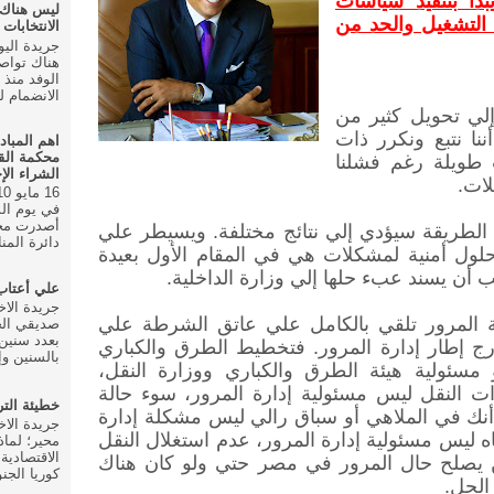
دأ بتنفيذ سياسات
ليس هناك
التشغيل والحد من
الانتخابات ال
هناك تواص
الانضمام للحزب في
إلي تحويل كثير من
نا نتبع ونكرر ذات
اهم المباد
محكمة الق
طويلة رغم فشلنا
الشراء الإ
لات
.
أصدرت محك
الطريقة سيؤدي إلي نتائج مختلفة. ويسيطر علي
دائرة المنا
لول أمنية لمشكلات هي في المقام الأول بعيدة
 أن يسند عبء حلها إلي وزارة الداخلية
.
علي أعتا
مة المرور تلقي بالكامل علي عاتق الشرطة علي
صديقي الخ
بعدد سنين 
ن الحل خارج إطار إدارة المرور. فتخطيط الطرق والكباري
بالسنين وإ
 مسئولية هيئة الطرق والكباري ووزارة النقل،
ت النقل ليس مسئولية إدارة المرور، سوء حالة
خطيئة الت
أنك في الملاهي أو سباق رالي ليس مشكلة إدارة
اه ليس مسئولية إدارة المرور، عدم استغلال النقل
محير؛ لماذ
الاقتصادية
لن يصلح حال المرور في مصر حتي ولو كان هناك
كوريا الجنو
الحل
.