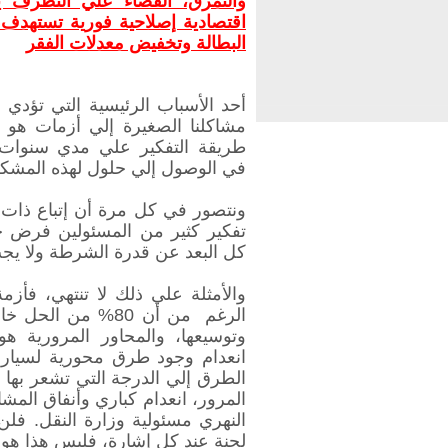
والتمزق، القضاء علي التطرف يب
اقتصادية إصلاحية فورية تستهدف 
البطالة وتخفيض معدلات الفقر
أحد الأسباب الرئيسية التي تؤدي 
مشاكلنا الصغيرة إلي أزمات هو أن
طريقة التفكير علي مدي سنوات 
في الوصول إلي حلول لهذه المشك
ونتصور في كل مرة أن إتباع ذات 
تفكير كثير من المسئولين فرض ح
كل البعد عن قدرة الشرطة ولا يجب
والأمثلة علي ذلك لا تنتهي، فأز
الرغم من أن 80% م
وتوسيعها، والمحاور المرورية هو
انعدام وجود طرق محورية لسيارا
الطرق إلي الدرجة التي تشعر بها 
المرور، انعدام كباري وأنفاق المش
النهري مسئولية وزارة النقل. ف
لجنة عند كل إشارة، فليس هذا هو 