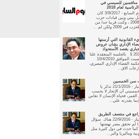
 منافسين للسيسي في
رئاسية لعام 2018
جريدة اليوم السابع - 3/9/2017 كان
ل بيني وبين قيادات حزب
الوفد منذ 2008 ، وكنت قريبا جدا من
 2009 ولكن لم ...
يء القانونية التي أرستها
ضاء الإداري بشان عروض
جباري بقصد الأستحواذ
16 مايو 2010 § بالجلسة المنعقدة علنا
في يوم السبت الموافق 10/4/2010
مة القضاء الإداري المصري،
زعات الاق...
ب سن الخمسين
جريدة الاخبار - 21/1/2016 تذكر يا
مسيني أن الإنجاز لا يحسب
العمر، فحياة الإنسان لا تقاس
نما بقدرته علي...
راجع في منتصف الطريق
جريدة الاخبار - 22/9/2016 هناك سؤال
ا لم تحقق مصر نهضتها
 كما حدث في دول كثيرة مثل
بية وماليزيا والبر...