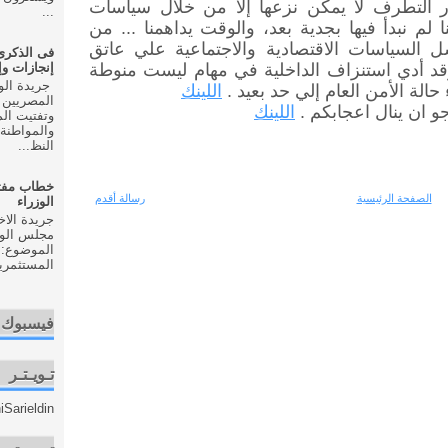
 التطرف لا يمكن نزعها إلا من خلال سياسات
...
 لم نبدأ فيها بجدية بعد، والوقت يداهمنا ... من
 السياسات الاقتصادية والاجتماعية علي عاتق
قد أدي استنزاف الداخلية في مهام ليست منوطة
إنجازات و
حالة الأمن العام إلي حد بعيد .
اللينك
المصريين 
و ان ينال اعجابكم .
اللينك
وتفتيت ال
والمواطنة 
النظ...
خطاب مفت
الصفحة الرئيسية
رسالة أقدم
الوزراء
مجلس الوزر
الموضوع: 
المستثمري
فيسبوك
تـويـتـر
Sarieldin