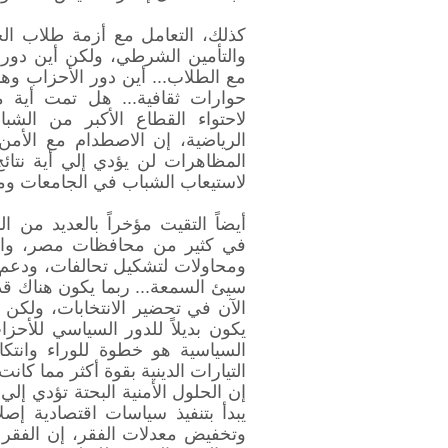
كذلك، التعامل مع أزمة طلاب الجا
والتأمين الشرطي، ولكن أين دور 
مع الطلاب... أين دور الأحزاب وه
حوارات ثقافية... هل تمت أية مح
لاحتواء القطاع الأكبر من الشب
الرياضية، إن الاصطدام مع الأم
المظاهرات لن يؤدي إلي أية نتائج
لاستيعاب الشباب في الجامعات ومخ
أيضاً التقيت مؤخراً بالعديد من ال
في كثير من محافظات مصر، والش
ومحاولات لتشكيل تحالفات، ودعم 
سيئ السمعة... ربما يكون هناك قدر
الآن في تحضير الانتخابات، ولكن 
يكون بديلاً للدور السياسي للأحز
السياسية هو خطوة للوراء وانتكا
التيارات الدينية بقوة أكثر مما كانت
إن الحلول الأمنية البحتة تؤدي إ
يبدأ بتنفيذ سياسات اقتصادية إص
وتخفيض معدلات الفقر، إن الفقر 