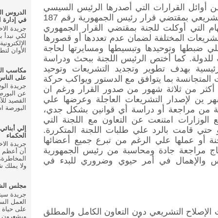
من أوائل القرارات التي أصدرها الرئيس السيسي
الدروس ال
هو تشكيل اللجنة العليا للإصلاح التشريعي بمقتضي قرار رئيس الجمهورية رقم 187
في إدارة ا
هم المهام التي أوكلت للجنة بمقتضي القرار الجمهوري
لكي نبدأ ب
تشريعات المختلفة لضمان عدم تعددها أو قصورها
الإلكتروني
لي ضبطها وتوحيدها وتبسيطها ومسايرتها لحاجة
الأوان لتط
ة للدولة. كما أختص الرئيس اللجنة ببحث ودراسة
ئيسية بهدف تطوير وتجديد التشريعات وتوحيد
مكاسب ال
على الناس
المتجانسة بما يتوافق مع الدستور ويواكب حركة
 أكثر من ثلاثة شهور من صدور القرار ورغم ان
عن البورصة
ر ين لإصدار التشريعات العاجلة وعرضها علي
القصيد للأ
البورصة اس
نة من مراجعة أو دراسة أي قوانين بشكل جدي،
الوزارات امتنعت عن التعاون مع اللجنة التي
إلي أبنائي
 حتي قامت بالرد علي طلبات اللجنة المتكررة.
الحكماء
نة أو عملها علي الرغم من تبرع جميع أعضائها
حتاج مراجعة جادة ومحاسبة من رئيس الجمهورية
أن أعظم م
المخاطرة، 
س والإهمال في أمر حيوي وضروري للبدء في
ولا يملك شي
مجلس الشع
العمل الس
على حياة 
ت الإصلاح التشريعي دون التعاون الكامل والمطلق
ويشعرون ب