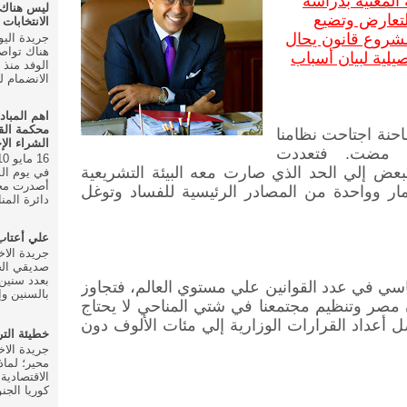
المعنية بدراسة
ليس هناك
التعارض وتضيع
الانتخابات ال
شروع قانون يحال
هناك تواص
يلية لبيان أسباب
الانضمام للحزب في
اهم المباد
محكمة الق
نة اجتاحت نظامنا
الشراء الإ
ة مضت. فتعددت
عض إلي الحد الذي صارت معه البيئة التشريعية
أصدرت محك
ار وواحدة من المصادر الرئيسية للفساد وتوغل
دائرة المنا
علي أعتا
صديقي الخ
بعدد سنين 
اسي في عدد القوانين علي مستوي العالم، فتجاوز
بالسنين وإ
عم أن مصر وتنظيم مجتمعنا في شتي المناحي لا يحتاج
م. وتصل أعداد القرارات الوزارية إلي مئات الألوف دون
خطيئة الت
محير؛ لماذ
الاقتصادية
كوريا الجنو