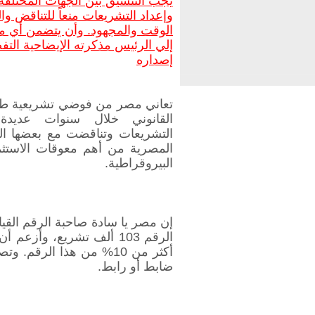
يجب التنسيق بين الجهات المختلفة 
وإعداد التشريعات منعاً للتناقض و
الوقت والمجهود. وأن يتضمن أي م
إلي الرئيس مذكرته الإيضاحية التفص
إصداره
تعاني مصر من فوضي تشريعية طاح
القانوني خلال سنوات عديد
التشريعات وتناقضت مع بعضها الب
المصرية من أهم معوقات الاستثم
البيروقراطية.
إن مصر يا سادة صاحبة الرقم القي
الرقم 103 ألف تشريع، وأز
أكثر من 10% من هذا الرق
ضابط أو رابط.