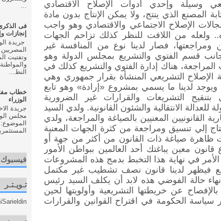
عي وسيلة وإحدي أدوات الإصلاح الاقتصادي
...
ابة المصنع الذي ينتج، ولا يمكن الإنتاج بدون مادة
جالات الإصلاح الاجتماعي والاقتصادي وهو واجب
إنجازات و
.. ولعله من اللافت للنظر كذلك تزاحم الجهات
ن ومراجعتها، فصار لدينا نوع من المنافسة غير
المصريين 
جانب قسم الفتوي والتشريع بمجلس الدولة وهو
وتفتيت ال
والمواطنة 
مراجعة، هناك إدارة الفتوي والتشريع كذلك في
النظ...
نة الإصلاح التشريعي المنشأة بقرار جمهوري وهي
يوجد لدينا ما يسمي بمشروع «إرادة» وهو تابع
خطاب مفت
 بتنقيح التشريعات والقرارات غير الضرورية
الوزراء
ة للعدالة الانتقالية والشئون القانونية. ولدي السيد
مجلس الوزر
 القانونيين المعنيين بالصياغة والمراجعة، ولدي
الموضوع: 
اج إلي تنسيق ومراجعة من كثرة الجهات المعنية
المستثمري
ت ظاهرة صياغة ذات القانون من أكثر من جهة أو
انون معين يباغتك أحد العالمين ببواطن الأمور
لأمر في نهاية هذا التخبط بدمج هذه المشروعات
فيسبوك
يع فيظهر لدينا قانون نصف تشطيب غير مكتمل
إنهاء حالة الفوضي هذه لابد أن يكلف السيد رئيس
تـويـتـر
لإفصاح عن خريطتها التشريعية وأولويتها لحين
ر سياسة الحكومة في اقتراح القوانين والقرارات
Sarieldin