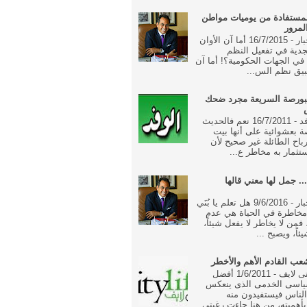
مستفادة من يوميات مواطن
لمرور
جريدة الاخبار - 16/7/2015 أما آن الأوان
جدية في تفعيل النظم
ة في الجهات الحكومية؟! أما آن
بيق نظم الس...
بورصة السريعة مجرد ضحك
جريدة الوفد - 16/7/2011 نعم فالحديث
 بعشوائية على أنها بيت
رباح الطائلة غير صحيح لأن
تثمار به مخاطر ع...
... جمل لها معني قالها
جريدة الاخبار - 9/6/2016 هل تعلم يا بُنَي
خاطرة في الحياة هي عدم
فمن لا يخاطر لا يفعل شيئاً،
ئاً، ويصبح ...
ب القادم الأهم والأخطر
جريدة سيتى لايف - 1/6/2011 أفضل
ياسى الخدمى الذى ينعكس
الناس فيستفيدون منه
أهميته، من هنا جاءت رغبتى