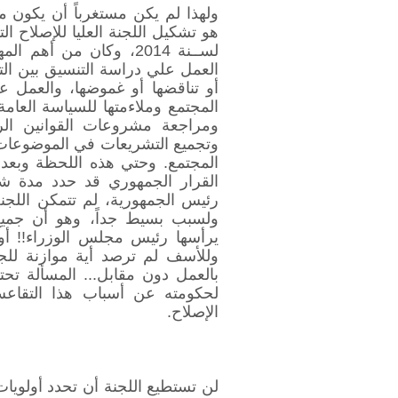
ولهذا لم يكن مستغرباً أن يكون 
لســنة 2014، وكان من أ
العمل علي دراسة التنسيق بين ال
أو تناقضها أو غموضها، والعمل ع
المجتمع وملاءمتها للسياسة العام
ومراجعة مشروعات القوانين الر
وتجميع التشريعات في الموضوعات 
المجتمع. وحتي هذه اللحظة وبعد
القرار الجمهوري قد حدد مدة شه
رئيس الجمهورية، لم تتمكن اللج
ولسبب بسيط جداً، وهو أن جميع 
يرأسها رئيس مجلس الوزراء!! أو
وللأسف لم ترصد أية موازنة للج
بالعمل دون مقابل... المسألة ت
لحكومته عن أسباب هذا التقاع
الإصلاح.
لن تستطيع اللجنة أن تحدد أولويا