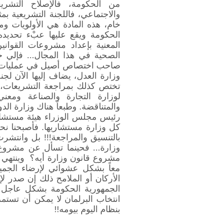
من الحكومة، فالإصلاح التشري
والاجتماعي، فاللجنة التشريعية بمث
خام، هذه المادة هي الأولويات وم
الحكومة ويقع عليها عبْء تحديده
المعنية بإعداد مشروعات القواني
الصحية في هذا المجال... فإلي 
صاحب اختصاص أصيل في عمليات ال
وزارة العدل، يضاف إليها الآن لج
تختص كذلك بمراجعة التشريعات، و
لوزارة التجارة والصناعة ومعني
والمتناقضة. وطبعاً هناك وزارة الدول
رئيس مجلس الوزراء هيئة مستشارية
كل وزارة مستشاريها. فأصبحنا نحت
بالتنسيق والمراجعة!!! بل وانتشر
وزارة... فحينما تسأل عن مشروع ق
مشروع قانون وزارة أيه؟ وينتهي ا
معاً بشكل عشوائي لإرضاء الجم
الأركان أو الملامح ذلك إن صدر ل
الجمهورية الحكومة بشكل عاجل با
انتخاب البرلمان لا يمكن أن تستم
بنظام اليوم بيومه!!