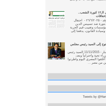
فى الذكرى الـ١٢ لثورة الشعب..
إخفاقات
جريدة الوفد - ٢٦/٦/٢٠٢٥ - احتفال
بثورة ضد تسييس الدين
مؤسسات وتغييب قيم الحرية
وسيادة القانون، يدفعنا إلى
وح إلى السيد رئيس مجلس
جريدة الاخبار - 11/11/2015 السيد رئيس
اء تحية واحتراماً وبعد،
أغلقوا المصري اليوم واطردوا
ن من مصر ...
Tweets by @Hani