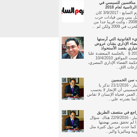
 منافسين للسيسي في
رئاسية لعام 2018
جريدة اليوم السابع - 3/9/2017 كان
ل بيني وبين قيادات حزب
الوفد منذ 2008 ، وكنت قريبا جدا من
 2009 ولكن لم ...
يء القانونية التي أرستها
ضاء الإداري بشان عروض
جباري بقصد الأستحواذ
16 مايو 2010 § بالجلسة المنعقدة علنا
في يوم السبت الموافق 10/4/2010
مة القضاء الإداري المصري،
زعات الاق...
ب سن الخمسين
جريدة الاخبار - 21/1/2016 تذكر يا
مسيني أن الإنجاز لا يحسب
العمر، فحياة الإنسان لا تقاس
نما بقدرته علي...
راجع في منتصف الطريق
جريدة الاخبار - 22/9/2016 هناك سؤال
ا لم تحقق مصر نهضتها
 كما حدث في دول كثيرة مثل
بية وماليزيا والبر...