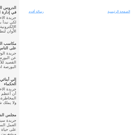
الدروس ال
الصفحة الرئيسية
رسالة أقدم
في إدارة ا
لكي نبدأ ب
الإلكتروني
الأوان لتط
مكاسب ال
على الناس
عن البورصة
القصيد للأ
البورصة اس
إلي أبنائي
الحكماء
أن أعظم م
المخاطرة، 
ولا يملك شي
مجلس الشع
العمل الس
على حياة 
ويشعرون ب