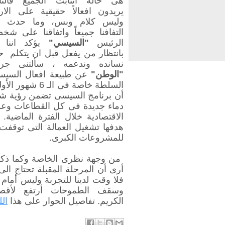
هى حالة انتابت الجميع فالن
يريدون افعالاً حقيقية على الا
وليس كلام وبس، وما حدث 
التفافنا جميعاً واتفاقنا على شخ
الرئيس
"السيسي"
يؤكد اننا ك
بانتظار من يفعل قبل ان يتكلم ح
نسانده وندعمه ، سألتنى جري
"الوطن"
عن طبيعة افعال السيس
السلطة خاصة فى
أن برنامج السيسى تضمن رؤية ش
دماء جديدة فى كل القطاعات وعو
الاقتصادية خلال الفترة الماضية.
هدفها تشغيل العمالة التى توقفت
للمشروعات الكبرى.
من وجهة نظرى الخاصة وكما ذكر
أرى أن المرحلة المقبلة تحتاج ال
فلا وقت لدينا للتجربة وليس أمام ا
وسقف الطموحات أرتفع لأقص
الكريم.
تفاصيل الحوار على هذا
الل