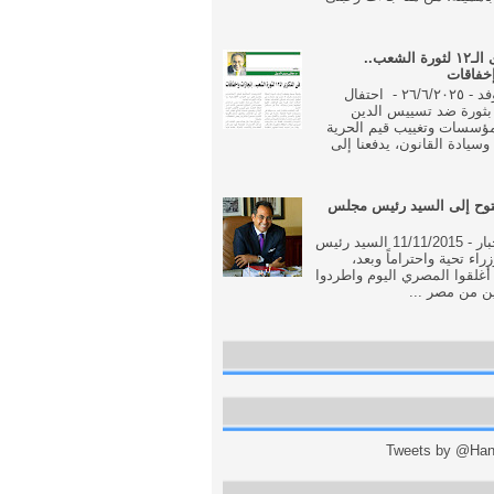
فى الذكرى الـ١٢ لثورة الشعب..
إخفاقات
جريدة الوفد - ٢٦/٦/٢٠٢٥ - احتفال
بثورة ضد تسييس الدين
مؤسسات وتغييب قيم الحرية
وسيادة القانون، يدفعنا إلى
وح إلى السيد رئيس مجلس
جريدة الاخبار - 11/11/2015 السيد رئيس
اء تحية واحتراماً وبعد،
أغلقوا المصري اليوم واطردوا
ن من مصر ...
Tweets by @Hani