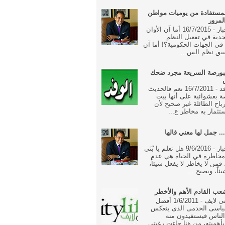
مستفادة من يوميات مواطن
لمرور
جريدة الاخبار - 16/7/2015 أما آن الأوان
جدية في تفعيل النظم
ة في الجهات الحكومية؟! أما آن
بيق نظم الس...
بورصة السريعة مجرد ضحك
جريدة الوفد - 16/7/2011 نعم فالحديث
 بعشوائية على أنها بيت
رباح الطائلة غير صحيح لأن
تثمار به مخاطر ع...
... جمل لها معني قالها
جريدة الاخبار - 9/6/2016 هل تعلم يا بُنَي
خاطرة في الحياة هي عدم
فمن لا يخاطر لا يفعل شيئاً،
ئاً، ويصبح ...
ب القادم الأهم والأخطر
جريدة سيتى لايف - 1/6/2011 أفضل
ياسى الخدمى الذى ينعكس
الناس فيستفيدون منه
أهميته، من هنا جاءت رغبتى