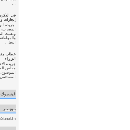
...
إنجازات و
المصريين 
وتفتيت ال
والمواطنة 
النظ...
خطاب مفت
الوزراء
مجلس الوزر
الموضوع: 
المستثمري
فيسبوك
تـويـتـر
Sarieldin