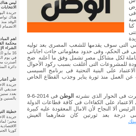
اس
ليس هناك
رض
الانتخابات ال
فى
هناك تواص
صية
نا
الانضمام للحزب في
تى
دة
اهم المباد
محكمة الق
ي التى سوف يقدمها للشعب المصرى بعد توليه
الشراء الإ
 الـ 6 شهور الأولى فى الحكم، وفى حدود معلوماتى جاءت اجاباتى
املة لكل مشاكل مصر تشمل وفق ما أعلنه
ضخ
أصدرت محك
دة للمشروعات التى أغلقت بسبب ركود الأحوال
دائرة المنا
 الاعتماد على البنية التحتية فى برنامج السيسى
 عن العمل منذ ثورة يناير وجذب القطاع الخاص
علي أعتا
صديقي الخ
بعدد سنين 
ت فى الحوار الذى نشرته
الوطن
فى
9-6-2014
بالسنين وإ
ى الاعتماد على الكفاءات فى كافة قطاعات الدولة
لرئيس ألا النجاح لأن الامال المعقودة عليه كبيرة
خطيئة الت
ى درجة بعد ثورتين كان شعارهما العيش
ينك
محير؛ لماذ
الاقتصادية
كوريا الجنو