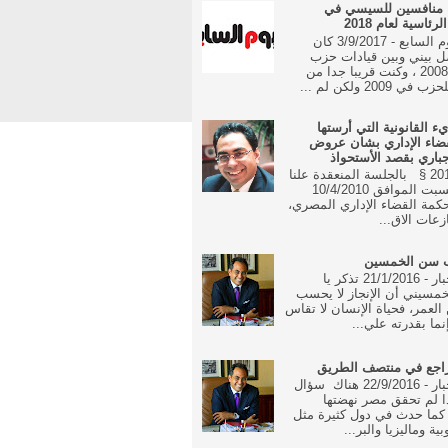
 منافسين للسيسي في
رئاسية لعام 2018
جريدة اليوم السابع - 3/9/2017 كان
ل بيني وبين قيادات حزب
الوفد منذ 2008 ، وكنت قريبا جدا من
 2009 ولكن لم ...
يء القانونية التي أرستها
ضاء الإداري بشان عروض
جباري بقصد الأستحواذ
16 مايو 2010 § بالجلسة المنعقدة علنا
في يوم السبت الموافق 10/4/2010
مة القضاء الإداري المصري،
زعات الاق...
ب سن الخمسين
جريدة الاخبار - 21/1/2016 تذكر يا
مسيني أن الإنجاز لا يحسب
العمر، فحياة الإنسان لا تقاس
نما بقدرته علي...
راجع في منتصف الطريق
جريدة الاخبار - 22/9/2016 هناك سؤال
ا لم تحقق مصر نهضتها
 كما حدث في دول كثيرة مثل
بية وماليزيا والبر...