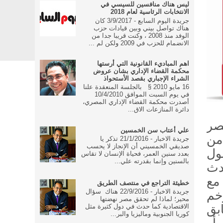
ليس هناك منافسين للسيسي في
الانتخابات الرئاسية لعام 2018
جريدة اليوم السابع - 3/9/2017 كان
هناك تواصل بيني وبين قيادات حزب
الوفد منذ 2008 ، وكنت قريبا جدا من
الانضمام للحزب في 2009 ولكن لم ...
اهم المباديء القانونية التي أرستها
محكمة القضاء الإداري بشان عروض
الشراء الإجباري بقصد الأستحواذ
16 مايو 2010 § بالجلسة المنعقدة علنا
في يوم السبت الموافق 10/4/2010
أصدرت محكمة القضاء الإداري المصري،
دائرة المنازعات الاق...
صر
علي أعتاب سن الخمسين
من
جريدة الاخبار - 21/1/2016 تذكر يا
صديقي الخمسيني أن الإنجاز لا يحسب
ول
بعدد سنين العمر، فحياة الإنسان لا تقاس
بالسنين وإنما بقدرته علي...
دث
مع
خطيئة التراجع في منتصف الطريق
جريدة الاخبار - 22/9/2016 هناك سؤال
201 لأن الزخم
محير؛ لماذا لم تحقق مصر نهضتها
بق
الاقتصادية كما حدث في دول كثيرة مثل
كوريا الجنوبية وماليزيا والبر...