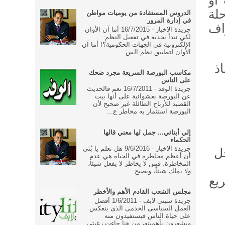
أو
لة
الدروس المستفادة من يوميات مواطن
في إدارة المرور
اف
جريدة الاخبار - 16/7/2015 أما آن الأوان
لكي نبدأ بجدية في تفعيل النظم
الإلكترونية في الجهات الحكومية؟! أما آن
الأوان لتطبيق نظم الس...
ذ
مكاسب البورصة السريعة مجرد ضحك
على الناس
جريدة الوفد - 16/7/2011 نعم فالحديث
عن البورصة بعشوائية على أنها بيت
القصيد للأرباح الطائلة غير صحيح لأن
البورصة استثمار به مخاطر ع...
إلي أبنائي... جمل لها معني قالها
الحكماء
جريدة الاخبار - 9/6/2016 هل تعلم يا بُنَي
ل
أن أعظم مخاطرة في الحياة هي عدم
المخاطرة، فمن لا يخاطر لا يفعل شيئاً،
ولا يملك شيئاً، ويصبح ...
يع
مجلس الشعب القادم الأهم والأخطر
جريدة سيتى لايف - 1/6/2011 أفضل
العمل السياسى الخدمى الذى ينعكس
على حياة الناس فيستفيدون منه
ويشعرون بأهميته، من هنا جاءت رغبتى