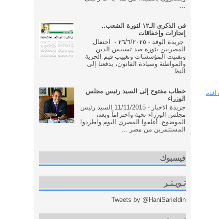
...
فى الذكرى الـ١٢ لثورة الشعب..
إنجازات وإخفاقات
جريدة الوفد - ٢٦/٦/٢٠٢٥ - احتفال
المصريين بثورة ضد تسييس الدين
وتفتيت المؤسسات وتغييب قيم الحرية
والمواطنة وسيادة القانون، يدفعنا إلى
النظ...
خطاب مفتوح إلى السيد رئيس مجلس
 أقدم
الوزراء
جريدة الاخبار - 11/11/2015 السيد رئيس
مجلس الوزراء تحية واحتراماً وبعد،
الموضوع: أغلقوا المصري اليوم واطردوا
المستثمرين من مصر ...
فيسبوك
تـويـتـر
Tweets by @HaniSarieldin