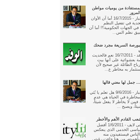
مستفادة من يوميات مواطن
لمرور
جريدة الاخبار - 16/7/2015 أما آن الأوان
جدية في تفعيل النظم
ة في الجهات الحكومية؟! أما آن
بيق نظم الس...
بورصة السريعة مجرد ضحك
جريدة الوفد - 16/7/2011 نعم فالحديث
 بعشوائية على أنها بيت
رباح الطائلة غير صحيح لأن
تثمار به مخاطر ع...
... جمل لها معني قالها
جريدة الاخبار - 9/6/2016 هل تعلم يا بُنَي
خاطرة في الحياة هي عدم
فمن لا يخاطر لا يفعل شيئاً،
ئاً، ويصبح ...
ب القادم الأهم والأخطر
جريدة سيتى لايف - 1/6/2011 أفضل
ياسى الخدمى الذى ينعكس
الناس فيستفيدون منه
أهميته، من هنا جاءت رغبتى