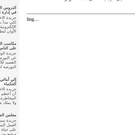
الدروس ال
في إدارة ا
لكي نبدأ ب
الإلكتروني
الأوان لتط
مكاسب ال
على الناس
عن البورصة
القصيد للأ
البورصة اس
إلي أبنائي
الحكماء
أن أعظم م
المخاطرة، 
ولا يملك شي
مجلس الشع
العمل الس
على حياة 
ويشعرون ب