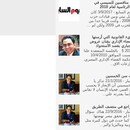
 منافسين للسيسي في
رئاسية لعام 2018
جريدة اليوم السابع - 3/9/2017 كان
ل بيني وبين قيادات حزب
الوفد منذ 2008 ، وكنت قريبا جدا من
 2009 ولكن لم ...
يء القانونية التي أرستها
ضاء الإداري بشان عروض
جباري بقصد الأستحواذ
16 مايو 2010 § بالجلسة المنعقدة علنا
في يوم السبت الموافق 10/4/2010
مة القضاء الإداري المصري،
زعات الاق...
ب سن الخمسين
جريدة الاخبار - 21/1/2016 تذكر يا
مسيني أن الإنجاز لا يحسب
العمر، فحياة الإنسان لا تقاس
نما بقدرته علي...
راجع في منتصف الطريق
جريدة الاخبار - 22/9/2016 هناك سؤال
ا لم تحقق مصر نهضتها
 كما حدث في دول كثيرة مثل
بية وماليزيا والبر...