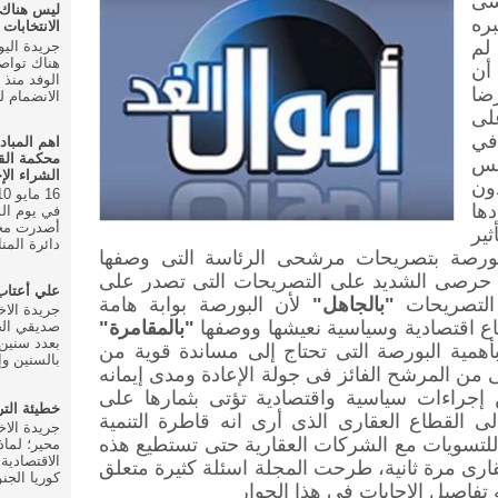
سى
ليس هناك
ره
الانتخابات ال
لم
هناك تواص
أن
ضا
الانضمام للحزب في
على
في
اهم المباد
محكمة الق
حس
الشراء الإ
ون
ها
أصدرت محك
ثير
دائرة المنا
 البورصة بتصريحات مرشحى الرئاسة التى وصفها
 حرصى الشديد على التصريحات التى تصدر على
علي أعتا
التصريحات
"بالجاهل"
لأن البورصة بوابة هامة
ع اقتصادية وسياسية نعيشها ووصفها
"بالمقامرة"
صديقي الخ
بعدد سنين 
همية البورصة التى تحتاج إلى مساندة قوية من
بالسنين وإ
ى من المرشح الفائز فى جولة الإعادة ومدى إيمانه
إجراءات سياسية واقتصادية تؤتى بثمارها على
خطيئة الت
لى القطاع العقارى الذى أرى انه قاطرة التنمية
للتسويات مع الشركات العقارية حتى تستطيع هذه
محير؛ لماذ
الاقتصادية
رى مرة ثانية، طرحت المجلة اسئلة كثيرة متعلق
كوريا الجنو
تفاصيل الإجابات فى هذا الحوار