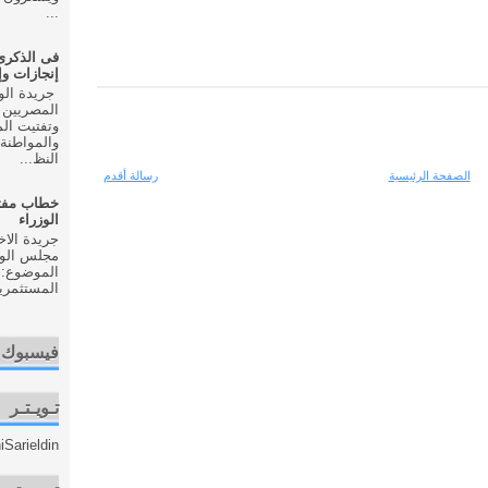
...
إنجازات و
المصريين 
وتفتيت ال
والمواطنة 
النظ...
الصفحة الرئيسية
رسالة أقدم
خطاب مفت
الوزراء
مجلس الوزر
الموضوع: 
المستثمري
فيسبوك
تـويـتـر
Sarieldin