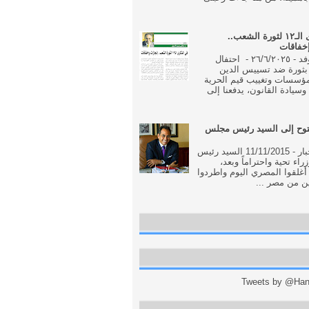
فى الذكرى الـ١٢ لثورة الشعب..
إخفاقات
جريدة الوفد - ٢٦/٦/٢٠٢٥ - احتفال
بثورة ضد تسييس الدين
مؤسسات وتغييب قيم الحرية
وسيادة القانون، يدفعنا إلى
وح إلى السيد رئيس مجلس
جريدة الاخبار - 11/11/2015 السيد رئيس
اء تحية واحتراماً وبعد،
أغلقوا المصري اليوم واطردوا
ن من مصر ...
Tweets by @Hani