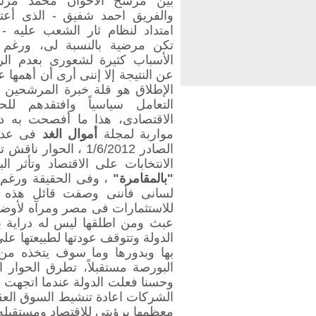
بين مرشح الأخوان محمد مر
والفريق احمد شفيق - الذى أعتب
امتداد لنظام ثار الشعب عليه - 
تكن مرضية بالنسبة لى، ورغم 
الأسباب كثيرة لشعورى بعدم الر
عن النتيجة إلا إننى أرى أن أهمها 
الإطلاق هو قلة خبرة المرشحين 
التعامل سياسياً وافتقدهم لل
الاقتصادى، هذا ما أفصحت به د
مواربة لمجلة
أموال الغد
فى عدد
الصادر
1/6/2012
، الحوار ناقش تأ
الانتخابات على الاقتصاد وتأثر
"بالمقامرة"
، وفى الحقيقة ورغم
لسانى فأننى وصفت قائل هذه 
للاستثمارات فى مصر ومرآه لأوضا
عبث ومن اطلقها ليس له دراية بأ
الدولة وتتوقف عودتها لطبيعتها عل
بها وبدورها وما سوف يتخذه من 
البورصة مستقبلاً، تطرق الحوار ا
وحسنا فعلت الدولة عندما اتجهت 
الشركات اعادة تنشيط السوق العقا
معظمها برؤيتى للاقتصاد ومستقبله 