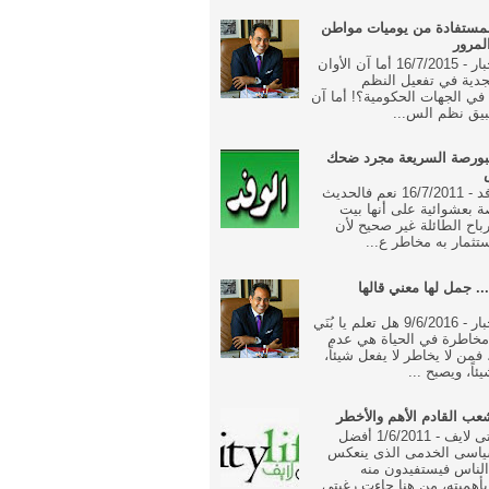
مستفادة من يوميات مواطن
لمرور
جريدة الاخبار - 16/7/2015 أما آن الأوان
جدية في تفعيل النظم
ة في الجهات الحكومية؟! أما آن
بيق نظم الس...
بورصة السريعة مجرد ضحك
جريدة الوفد - 16/7/2011 نعم فالحديث
 بعشوائية على أنها بيت
رباح الطائلة غير صحيح لأن
تثمار به مخاطر ع...
... جمل لها معني قالها
جريدة الاخبار - 9/6/2016 هل تعلم يا بُنَي
خاطرة في الحياة هي عدم
فمن لا يخاطر لا يفعل شيئاً،
ئاً، ويصبح ...
ب القادم الأهم والأخطر
جريدة سيتى لايف - 1/6/2011 أفضل
ياسى الخدمى الذى ينعكس
الناس فيستفيدون منه
أهميته، من هنا جاءت رغبتى