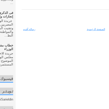
...
إنجازات و
المصريين 
وتفتيت ال
الصفحة الرئيسية
رسالة أقدم
والمواطنة 
النظ...
خطاب مفت
الوزراء
مجلس الوزر
الموضوع: 
المستثمري
فيسبوك
تـويـتـر
Sarieldin