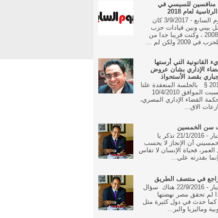
 منافسين للسيسي في
رئاسية لعام 2018
جريدة اليوم السابع - 3/9/2017 كان
ل بيني وبين قيادات حزب
الوفد منذ 2008 ، وكنت قريبا جدا من
 2009 ولكن لم ...
يء القانونية التي أرستها
ضاء الإداري بشان عروض
جباري بقصد الأستحواذ
16 مايو 2010 § بالجلسة المنعقدة علنا
في يوم السبت الموافق 10/4/2010
مة القضاء الإداري المصري،
زعات الاق...
ب سن الخمسين
جريدة الاخبار - 21/1/2016 تذكر يا
مسيني أن الإنجاز لا يحسب
العمر، فحياة الإنسان لا تقاس
نما بقدرته علي...
راجع في منتصف الطريق
جريدة الاخبار - 22/9/2016 هناك سؤال
ا لم تحقق مصر نهضتها
 كما حدث في دول كثيرة مثل
بية وماليزيا والبر...