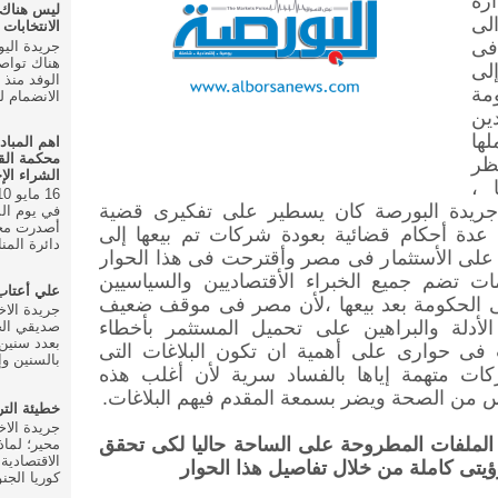
رة
ليس هناك
الى
الانتخابات ال
فى
هناك تواص
إلى
مة
الانضمام للحزب في
دين
لها
اهم المباد
محكمة الق
ظر
الشراء الإ
 ،
 جريدة البورصة كان يسطير على تفكيرى قضية
أصدرت محك
 عدة أحكام قضائية بعودة شركات تم بيعها إلى
دائرة المنا
 على الأستثمار فى مصر وأقترحت فى هذا الحوار
ات تضم جميع الخبراء الأقتصاديين والسياسيين
علي أعتا
لى الحكومة بعد بيعها ،لأن مصر فى موقف ضعيف
 الأدلة والبراهين على تحميل المستثمر بأخطاء
صديقي الخ
بعدد سنين 
فى حوارى على أهمية ان تكون البلاغات التى
بالسنين وإ
ت متهمة إياها بالفساد سرية لأن أغلب هذه
س من الصحة ويضر بسمعة المقدم فيهم البلاغات.
خطيئة الت
الملفات المطروحة على الساحة حاليا لكى تحقق
محير؛ لماذ
الاقتصادية
ى كاملة من خلال تفاصيل هذا الحوار
كوريا الجنو