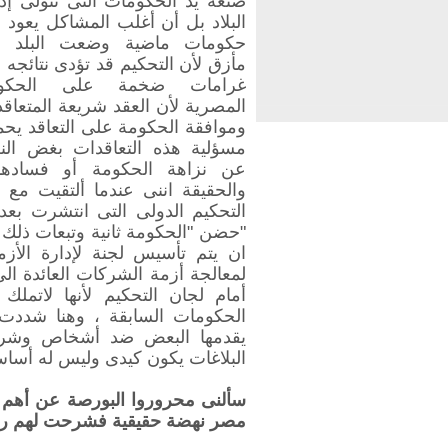
صنعة يد الحكومات التى تتولى إدا
البلاد بل أن أغلب المشاكل يعود 
حكومات ماضية وضعت البلد 
مأزق لأن التحكيم قد تؤدى نتائجه 
غرامات ضخمة على الحكو
المصرية لأن العقد شريعة المتعاق
وموافقة الحكومة على التعاقد يحم
مسؤلية هذه التعاقدات بغض الن
عن نزاهة الحكومة أو فسادها
والحقيقة اننى عندما ألتقيت مع
التحكيم الدولى التى انتشرت بعد
"حضن "الحكومة ثانية وتبعات ذلك
ان يتم تأسيس لجنة لإدارة الأزم
لمعالجة أزمة الشركات العائدة ا
أمام لجان التحكيم لأنها لاتملك
الحكومات السابقة ، وهنا شددت 
يقدمها البعض ضد أشخاص وشركا
البلاغات يكون كيدى وليس له أسا
سألنى محروروا البورصة عن أهم 
مصر نهضة حقيقية فشرحت لهم رؤيت