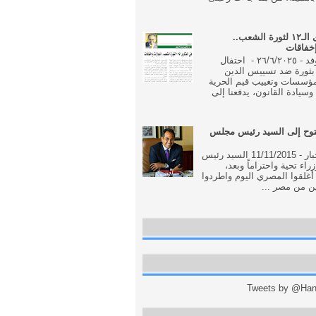
فى الذكرى الـ١٢ لثورة الشعب..
إخفاقات
جريدة الوفد - ٢٦/٦/٢٠٢٥ - احتفال
بثورة ضد تسييس الدين
مؤسسات وتغييب قيم الحرية
وسيادة القانون، يدفعنا إلى
وح إلى السيد رئيس مجلس
جريدة الاخبار - 11/11/2015 السيد رئيس
اء تحية واحتراماً وبعد،
أغلقوا المصري اليوم واطردوا
ن من مصر ...
Tweets by @Hani