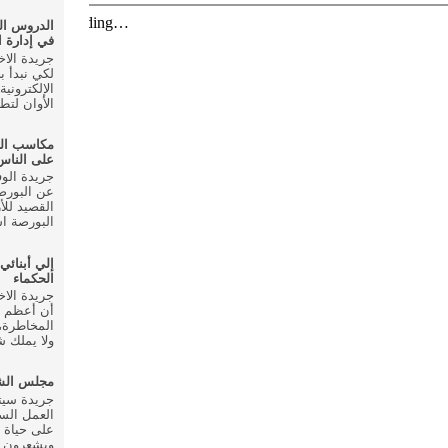
الدروس ال
في إدارة ا
لكي نبدأ ب
الإلكتروني
الأوان لتط
مكاسب ال
على الناس
عن البورصة
القصيد للأ
البورصة اس
إلي أبنائي
الحكماء
أن أعظم م
المخاطرة، 
ولا يملك شي
مجلس الشع
العمل الس
على حياة 
ويشعرون ب