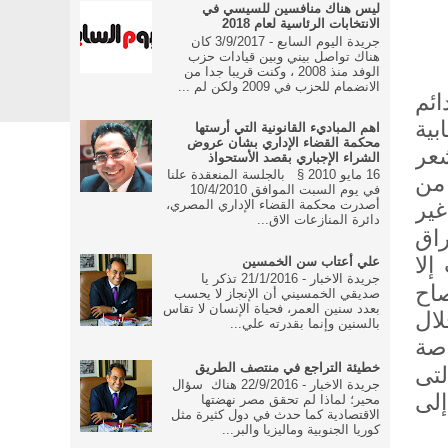
ليس هناك منافسين للسيسي في
الانتخابات الرئاسية لعام 2018
جريدة اليوم السابع - 3/9/2017 كان
هناك تواصل بيني وبين قيادات حزب
الوفد منذ 2008 ، وكنت قريبا جدا من
الانضمام للحزب في 2009 ولكن لم ...
ائم
بية
اهم المباديء القانونية التي أرستها
محكمة القضاء الإداري بشان عروض
عر
الشراء الإجباري بقصد الأستحواذ
16 مايو 2010 § بالجلسة المنعقدة علنا
 من
في يوم السبت الموافق 10/4/2010
أصدرت محكمة القضاء الإداري المصري،
غير
دائرة المنازعات الاق...
راق
إلا
علي أعتاب سن الخمسين
جريدة الاخبار - 21/1/2016 تذكر يا
اح
صديقي الخمسيني أن الإنجاز لا يحسب
بعدد سنين العمر، فحياة الإنسان لا تقاس
ال
بالسنين وإنما بقدرته علي...
صة
خطيئة التراجع في منتصف الطريق
لتى
جريدة الاخبار - 22/9/2016 هناك سؤال
إلى
محير؛ لماذا لم تحقق مصر نهضتها
الاقتصادية كما حدث في دول كثيرة مثل
كوريا الجنوبية وماليزيا والبر...