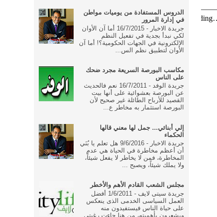
الدروس المستفادة من يوميات مواطن
في إدارة المرور
جريدة الاخبار - 16/7/2015 أما آن الأوان
لكي نبدأ بجدية في تفعيل النظم
الإلكترونية في الجهات الحكومية؟! أما آن
الأوان لتطبيق نظم الس...
مكاسب البورصة السريعة مجرد ضحك
على الناس
جريدة الوفد - 16/7/2011 نعم فالحديث
عن البورصة بعشوائية على أنها بيت
القصيد للأرباح الطائلة غير صحيح لأن
البورصة استثمار به مخاطر ع...
إلي أبنائي... جمل لها معني قالها
الحكماء
جريدة الاخبار - 9/6/2016 هل تعلم يا بُنَي
أن أعظم مخاطرة في الحياة هي عدم
المخاطرة، فمن لا يخاطر لا يفعل شيئاً،
ولا يملك شيئاً، ويصبح ...
مجلس الشعب القادم الأهم والأخطر
جريدة سيتى لايف - 1/6/2011 أفضل
العمل السياسى الخدمى الذى ينعكس
على حياة الناس فيستفيدون منه
ويشعرون بأهميته، من هنا جاءت رغبتى