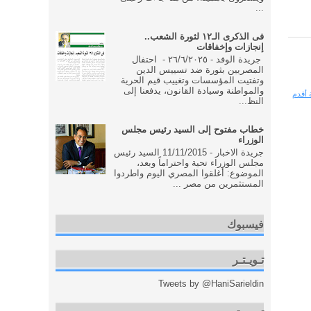
...
فى الذكرى الـ١٢ لثورة الشعب..
إنجازات وإخفاقات
جريدة الوفد - ٢٦/٦/٢٠٢٥ - احتفال
المصريين بثورة ضد تسييس الدين
وتفتيت المؤسسات وتغييب قيم الحرية
والمواطنة وسيادة القانون، يدفعنا إلى
 أقدم
النظ...
خطاب مفتوح إلى السيد رئيس مجلس
الوزراء
جريدة الاخبار - 11/11/2015 السيد رئيس
مجلس الوزراء تحية واحتراماً وبعد،
الموضوع: أغلقوا المصري اليوم واطردوا
المستثمرين من مصر ...
فيسبوك
تـويـتـر
Tweets by @HaniSarieldin