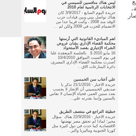
ع
ليس هناك منافسين للسيسي في
،
الانتخابات الرئاسية لعام 2018
جريدة اليوم السابع - 3/9/2017 كان
ار
هناك تواصل بيني وبين قيادات حزب
الوفد منذ 2008 ، وكنت قريبا جدا من
الانضمام للحزب في 2009 ولكن لم ...
اهم المباديء القانونية التي أرستها
محكمة القضاء الإداري بشان عروض
الشراء الإجباري بقصد الأستحواذ
16 مايو 2010 § بالجلسة المنعقدة علنا
في يوم السبت الموافق 10/4/2010
أصدرت محكمة القضاء الإداري المصري،
دائرة المنازعات الاق...
علي أعتاب سن الخمسين
جريدة الاخبار - 21/1/2016 تذكر يا
صديقي الخمسيني أن الإنجاز لا يحسب
بعدد سنين العمر، فحياة الإنسان لا تقاس
بالسنين وإنما بقدرته علي...
خطيئة التراجع في منتصف الطريق
جريدة الاخبار - 22/9/2016 هناك سؤال
محير؛ لماذا لم تحقق مصر نهضتها
الاقتصادية كما حدث في دول كثيرة مثل
كوريا الجنوبية وماليزيا والبر...