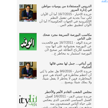
 أقدم
الدروس المستفادة من يوميات مواطن
في إدارة المرور
جريدة الاخبار - 16/7/2015 أما آن الأوان
لكي نبدأ بجدية في تفعيل النظم
الإلكترونية في الجهات الحكومية؟! أما آن
الأوان لتطبيق نظم الس...
مكاسب البورصة السريعة مجرد ضحك
على الناس
جريدة الوفد - 16/7/2011 نعم فالحديث
عن البورصة بعشوائية على أنها بيت
القصيد للأرباح الطائلة غير صحيح لأن
البورصة استثمار به مخاطر ع...
إلي أبنائي... جمل لها معني قالها
الحكماء
جريدة الاخبار - 9/6/2016 هل تعلم يا بُنَي
أن أعظم مخاطرة في الحياة هي عدم
المخاطرة، فمن لا يخاطر لا يفعل شيئاً،
ولا يملك شيئاً، ويصبح ...
مجلس الشعب القادم الأهم والأخطر
جريدة سيتى لايف - 1/6/2011 أفضل
العمل السياسى الخدمى الذى ينعكس
على حياة الناس فيستفيدون منه
ويشعرون بأهميته، من هنا جاءت رغبتى