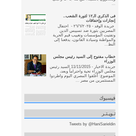
...
فى الذكرى الـ١٢ لثورة الشعب..
إنجازات وإخفاقات
جريدة الوفد - ٢٦/٦/٢٠٢٥ - احتفال
المصريين بثورة ضد تسييس الدين
وتفتيت المؤسسات وتغييب قيم الحرية
والمواطنة وسيادة القانون، يدفعنا إلى
النظ...
خطاب مفتوح إلى السيد رئيس مجلس
الوزراء
جريدة الاخبار - 11/11/2015 السيد رئيس
مجلس الوزراء تحية واحتراماً وبعد،
الموضوع: أغلقوا المصري اليوم واطردوا
المستثمرين من مصر ...
فيسبوك
تـويـتـر
Tweets by @HaniSarieldin